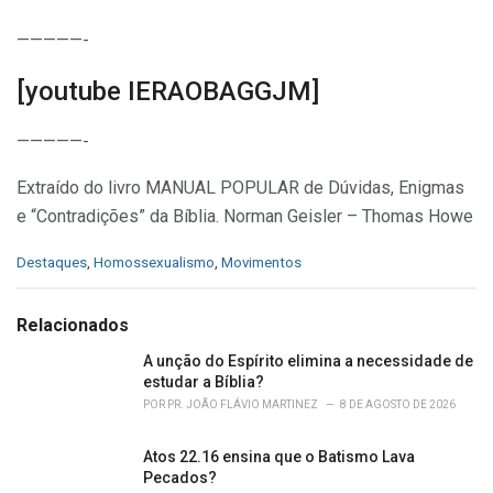
—————-
[youtube IERAOBAGGJM]
—————-
Extraído do livro MANUAL POPULAR de Dúvidas, Enigmas
e “Contradições” da Bíblia. Norman Geisler – Thomas Howe
C
Destaques
,
Homossexualismo
,
Movimentos
a
t
e
Relacionados
g
o
A unção do Espírito elimina a necessidade de
r
estudar a Bíblia?
i
POR
PR. JOÃO FLÁVIO MARTINEZ
8 DE AGOSTO DE 2026
e
s
Atos 22.16 ensina que o Batismo Lava
:
Pecados?