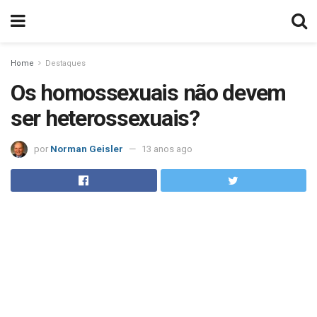
Home
Destaques
Os homossexuais não devem
ser heterossexuais?
por
Norman Geisler
13 anos ago