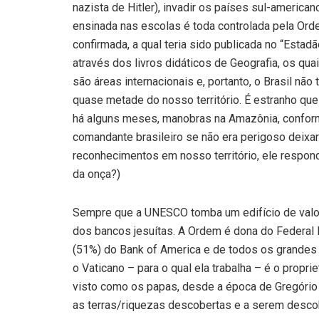
nazista de Hitler), invadir os países sul-america
ensinada nas escolas é toda controlada pela Or
confirmada, a qual teria sido publicada no “Esta
através dos livros didáticos de Geografia, os q
são áreas internacionais e, portanto, o Brasil nã
quase metade do nosso território. É estranho q
há alguns meses, manobras na Amazônia, conform
comandante brasileiro se não era perigoso deixa
reconhecimentos em nosso território, ele respo
da onça?)
Sempre que a UNESCO tomba um edifício de valor 
dos bancos jesuítas. A Ordem é dona do Federal 
(51%) do Bank of America e de todos os grandes 
o Vaticano – para o qual ela trabalha – é o propri
visto como os papas, desde a época de Gregório V
as terras/riquezas descobertas e a serem desco