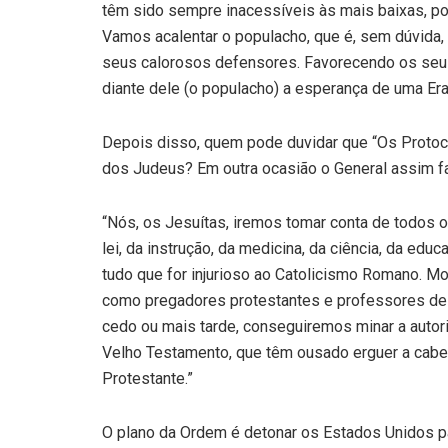
têm sido sempre inacessíveis às mais baixas, por
Vamos acalentar o populacho, que é, sem dúvida
seus calorosos defensores. Favorecendo os seus
diante dele (o populacho) a esperança de uma Er
Depois disso, quem pode duvidar que “Os Protoc
dos Judeus? Em outra ocasião o General assim fa
“Nós, os Jesuítas, iremos tomar conta de todos o
lei, da instrução, da medicina, da ciência, da edu
tudo que for injurioso ao Catolicismo Romano. M
como pregadores protestantes e professores de 
cedo ou mais tarde, conseguiremos minar a auto
Velho Testamento, que têm ousado erguer a cabeça
Protestante.”
O plano da Ordem é detonar os Estados Unidos pa