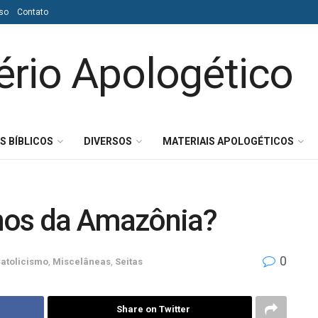
so
Contato
S BÍBLICOS
DIVERSOS
MATERIAIS APOLOGÉTICOS
nos da Amazônia?
0
atolicismo
,
Miscelâneas
,
Seitas
Share on Twitter