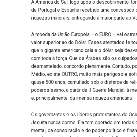
A América do Sul, logo após o descobrimento, to
de Portugal e Espanha recebido uma concessão s
riquezas minerais, entregando a maior parte ao Va
A moeda da União Européia – o EURO – vai estrear
valor superior ao do Dólar. Esses atentados fei
que o gigante americano caia e o dólar seja desv
com toda a força. Que os Árabes são os culpados
desmantelado, concordo plenamente. Contudo, por
Médio, existe OUTRO, muito mais perigoso e sofi
quase 500 anos, camuflado sob o disfarce da relig
poderosíssimo, a partir da II Guerra Mundial, à 
e, principalmente, da imensa riqueza americana.
Os governantes e os líderes protestantes do Oci
Jesuíta nunca dorme. Ela tem operado em todos 
mental, da conspiração e do poder político e fina