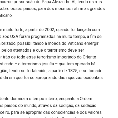
rnou-se possessão do Papa Alexandre VI, tendo os reis
obre esses países, para dos mesmos retirar as grandes
ticano.
 muito forte, a partir de 2002, quando for lançada com
tos aos USA foram programados há muito tempo, a fim de
alorizado, possibilitando à moeda do Vaticano emergir
 pelos atentados e que o terrorismo deve ser
 trás de todo esse terrorismo importado do Oriente
sticado – o terrorismo jesuíta – que tem operado há
ião, tendo se fortalecido, a partir de 1825, e se tornado
medida em que foi se apropriando das riquezas ocidentais
dente dormiram o tempo inteiro, enquanto a Ordem
os países do mundo, através da sedição, da sedação
nceiro, para se apropriar das consciências e dos valores