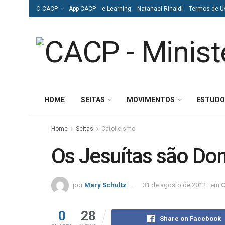
O CACP
App CACP
e-Learning
Natanael Rinaldi
Termos de U
HOME
SEITAS
MOVIMENTOS
ESTUDO
Home
Seitas
Catolicismo
Os Jesuítas são Do
por
Mary Schultz
31 de agosto de 2012
em
C
0
28
Share on Facebook