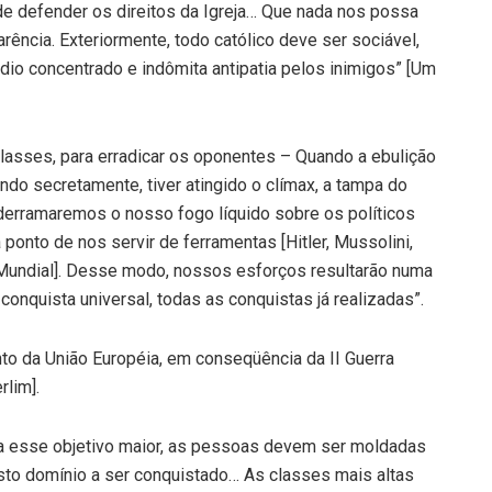
de defender os direitos da Igreja… Que nada nos possa
rência. Exteriormente, todo católico deve ser sociável,
dio concentrado e indômita antipatia pelos inimigos” [Um
asses, para erradicar os oponentes – Quando a ebulição
do secretamente, tiver atingido o clímax, a tampa do
derramaremos o nosso fogo líquido sobre os políticos
 ponto de nos servir de ferramentas [Hitler, Mussolini,
ra Mundial]. Desse modo, nossos esforços resultarão numa
onquista universal, todas as conquistas já realizadas”.
to da União Européia, em conseqüência da II Guerra
rlim].
a esse objetivo maior, as pessoas devem ser moldadas
sto domínio a ser conquistado… As classes mais altas