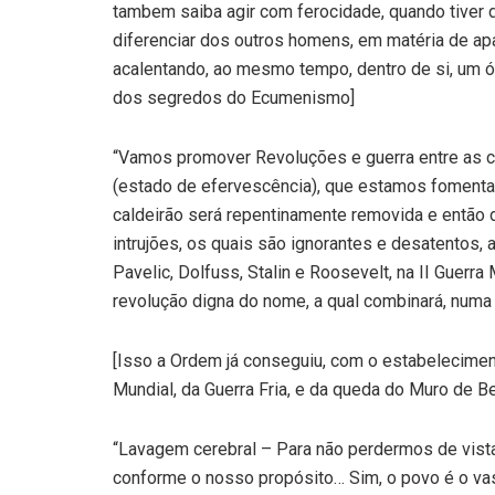
tambem saiba agir com ferocidade, quando tiver 
diferenciar dos outros homens, em matéria de apa
acalentando, ao mesmo tempo, dentro de si, um ó
dos segredos do Ecumenismo]
“Vamos promover Revoluções e guerra entre as cl
(estado de efervescência), que estamos fomentan
caldeirão será repentinamente removida e então 
intrujões, os quais são ignorantes e desatentos, a
Pavelic, Dolfuss, Stalin e Roosevelt, na II Guer
revolução digna do nome, a qual combinará, numa c
[Isso a Ordem já conseguiu, com o estabelecimen
Mundial, da Guerra Fria, e da queda do Muro de Be
“Lavagem cerebral – Para não perdermos de vist
conforme o nosso propósito… Sim, o povo é o va