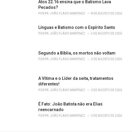
Atos 22.16 ensina que o Batismo Lava
:
Pecados?
POR
PR. JOÃO FLÁVIO MARTINEZ
8 DE AGOSTO DE 2026
Línguas e Batismo com o Espírito Santo
POR
PR. JOÃO FLÁVIO MARTINEZ
5 DE AGOSTO DE 2026
Segundo a Bíblia, os mortos não voltam
POR
PR. JOÃO FLÁVIO MARTINEZ
5 DE AGOSTO DE 2026
A Vítima e o Líder da seita, tratamentos
diferentes!
POR
PR. JOÃO FLÁVIO MARTINEZ
3 DE AGOSTO DE 2026
É Fato: João Batista não era Elias
reencarnado
POR
PR. JOÃO FLÁVIO MARTINEZ
3 DE AGOSTO DE 2026