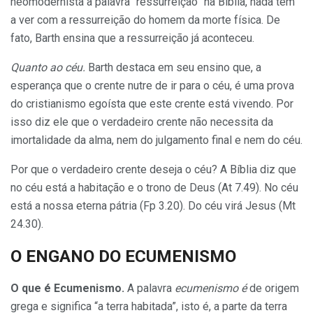
neomodernista a palavra “ressurreição” na Bíblia, nada tem
a ver com a res­surreição do homem da morte física. De
fato, Barth ensina que a ressur­reição já aconteceu.
Quanto ao céu.
Barth destaca em seu ensino que, a
esperança que o crente nutre de ir para o céu, é uma prova
do cristianismo egoísta que este crente está vivendo. Por
isso diz ele que o verdadeiro crente não necessita da
imortalidade da al­ma, nem do julgamento final e nem do céu.
Por que o verdadeiro crente de­seja o céu? A Bíblia diz que
no céu está a habitação e o trono de Deus (At 7.49). No céu
está a nossa eter­na pátria (Fp 3.20). Do céu virá Je­sus (Mt
24.30).
O ENGANO DO ECUMENIS­MO
O que é Ecumenismo.
A pa­lavra
ecumenismo é
de origem
grega e significa “a terra habitada”, isto é, a parte da terra