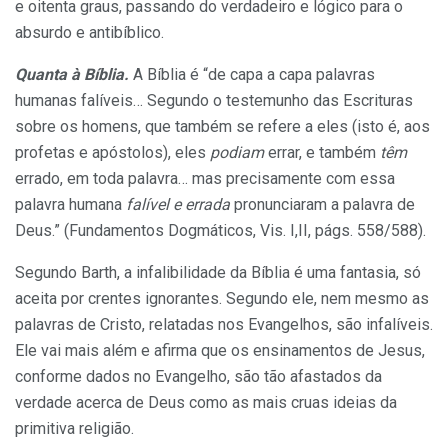
e oitenta graus, passando do verdadeiro e lógico para o
absurdo e antibíblico.
Quanta à Bíblia.
A Bíblia é “de capa a capa palavras
humanas falíveis… Segundo o testemunho das Escrituras
sobre os homens, que também se refere a eles (isto é, aos
profetas e apóstolos), eles
podiam
errar, e também
têm
errado, em toda palavra… mas precisamente com essa
palavra humana
falível e errada
pronunciaram a palavra de
Deus.” (Fundamentos Dogmáticos, Vis. I,II, págs. 558/588).
Segundo Barth, a infalibilidade da Bíblia é uma fantasia, só
aceita por crentes ignorantes. Segundo ele, nem mesmo as
palavras de Cristo, relatadas nos Evangelhos, são in­falíveis.
Ele vai mais além e afirma que os ensinamentos de Jesus,
con­forme dados no Evangelho, são tão afastados da
verdade acerca de Deus como as mais cruas ideias da
primitiva religião.