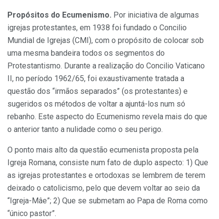
Propósitos do Ecumenismo.
Por iniciativa de algumas
igrejas protestantes, em 1938 foi fundado o Concilio
Mundial de Igrejas (CMI), com o propósito de colocar sob
uma mesma bandeira todos os segmentos do
Protestantismo. Durante a reali­zação do Concilio Vaticano
II, no período 1962/65, foi exaustivamente tratada a
questão dos “irmãos sepa­rados” (os protestantes) e
sugeridos os métodos de voltar a ajuntá-los num só
rebanho. Este aspecto do Ecumenismo revela mais do que
o anterior tanto a nulidade como o seu perigo.
O ponto mais alto da questão ecumenista proposta pela
Igreja Ro­mana, consiste num fato de duplo aspecto: 1) Que
as igrejas protestan­tes e ortodoxas se lembrem de terem
deixado o catolicismo, pelo que de­vem voltar ao seio da
“Igreja-Mâe”; 2) Que se submetam ao Papa de Roma como
“único pastor”.