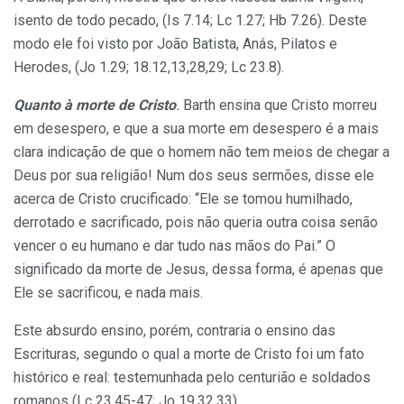
isento de todo pecado, (Is 7.14; Lc 1.27; Hb 7.26). Deste
modo ele foi visto por João Batista, Anás, Pilatos e
Herodes, (Jo 1.29; 18.12,13,28,29; Lc 23.8).
Quanto à morte de Cristo
.
Barth ensina que Cristo morreu
em desespero, e que a sua morte em de­sespero é a mais
clara indicação de que o homem não tem meios de chegar a
Deus por sua religião! Num dos seus sermões, disse ele
acerca de Cristo crucificado: “Ele se tomou humilhado,
derrotado e sacrificado, pois não queria outra coisa senão
vencer o eu humano e dar tudo nas mãos do Pai.” O
significado da mor­te de Jesus, dessa forma, é apenas que
Ele se sacrificou, e nada mais.
Este absurdo ensino, porém, contraria o ensino das
Escrituras, segundo o qual a morte de Cristo foi um fato
histórico e real: testemu­nhada pelo centurião e soldados
ro­manos (Lc 23.45-47; Jo 19.32,33).