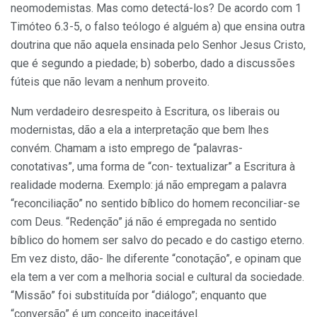
neomodemistas. Mas como detectá-los? De acordo com 1
Timóteo 6.3-5, o falso teólogo é alguém a) que ensina outra
doutrina que não aquela ensi­nada pelo Senhor Jesus Cristo,
que é segundo a piedade; b) soberbo, dado a discussões
fúteis que não le­vam a nenhum proveito.
Num verdadeiro desrespeito à Escritura, os liberais ou
modernis­tas, dão a ela a interpretação que bem lhes
convém. Chamam a isto emprego de “palavras-
conotativas”, uma forma de “con- textualizar” a Escritura à
realidade moderna. Exemplo: já não empre­gam a palavra
“reconciliação” no sentido bíblico do homem reconci­liar-se
com Deus. “Redenção” já não é empregada no sentido
bíblico do homem ser salvo do pecado e do castigo eterno.
Em vez disto, dão- lhe diferente “conotação”, e opinam que
ela tem a ver com a melhoria so­cial e cultural da sociedade.
“Mis­são” foi substituída por “diálogo”; enquanto que
“conversão” é um conceito inaceitável.