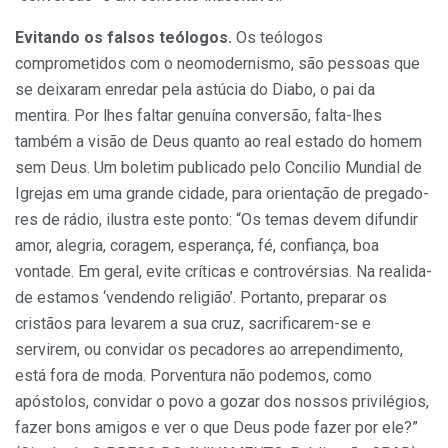
Evitando os falsos teólogos.
Os teólogos
comprometidos com o neomodernismo, são pessoas que
se deixaram enredar pela astúcia do Diabo, o pai da
mentira. Por lhes faltar genuína conversão, falta-lhes
também a visão de Deus quanto ao real estado do homem
sem Deus. Um boletim publicado pelo Concilio Mundial de
Igrejas em uma grande cidade, para orientação de pregado­
res de rádio, ilustra este ponto: “Os temas devem difundir
amor, ale­gria, coragem, esperança, fé, con­fiança, boa
vontade. Em geral, evite críticas e controvérsias. Na realida­
de estamos ‘vendendo religião’. Por­tanto, preparar os
cristãos para le­varem a sua cruz, sacrificarem-se e
servirem, ou convidar os pecadores ao arrependimento,
está fora de mo­da. Porventura não podemos, como
apóstolos, convidar o povo a gozar dos nossos privilégios,
fazer bons amigos e ver o que Deus pode fazer por ele?”