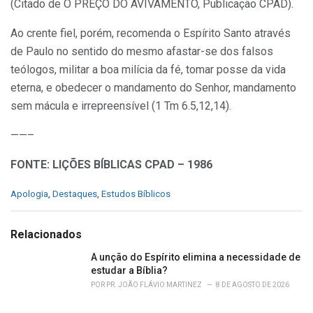
(Citado de O PREÇO DO AVIVAMENTO, Publicação CPAD).
Ao crente fiel, porém, recomen­da o Espírito Santo através
de Pau­lo no sentido do mesmo afastar-se dos falsos
teólogos, militar a boa milícia da fé, tomar posse da vida
eterna, e obedecer o mandamento do Senhor, mandamento
sem mácu­la e irrepreensível (1 Tm 6.5,12,14).
——–
FONTE: LIÇÕES BÍBLICAS CPAD – 1986
C
Apologia
,
Destaques
,
Estudos Bíblicos
a
t
e
Relacionados
g
o
A unção do Espírito elimina a necessidade de
r
estudar a Bíblia?
i
POR
PR. JOÃO FLÁVIO MARTINEZ
8 DE AGOSTO DE 2026
e
s