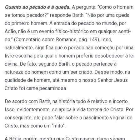
Quanto ao pecado e à queda.
A pergunta: “Como o homem
se tor­nou pecador?” responde Barth: “Não por uma queda
do primeiro homem. A entrada do pecado no mundo, por
Adão, não é um evento físico-histórico em qualquer senti­
do.” (Comentário sobre Romanos, pág. 149). Isso,
naturalmente, signi­fica que o pecado não começou por uma
livre escolha pela qual o ho­mem preferiu desobedecer à lei
divi­na. De fato, segundo Barth, o peca­do pertence à
natureza do homem como um ser criado. Desse modo, na
qualidade de homem, até mesmo o nosso Senhor Jesus
Cristo foi carne pecaminosa.
De acordo com Barth, na histó­ria tudo é relativo e incerto.
Isso, evidentemente, se aplica à vida ter­rena de Cristo. Por
conseguinte, ele pode falar sobre o nascimento virgi­nal de
Cristo, mas como um “mito”.
A Bíblia, porém, mostra que Cristo nasceu duma virgem,