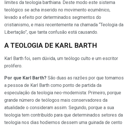
limites da teologia barthiana. Deste modo este sistema
teológico se acha inserido no movi­mento ecumênico,
levado a efeito por determinados segmentos do
cristianismo, e mais recentemente na chamada “Teologia da
Liberta­ção”, que tanta confusão está cau­sando.
A TEOLOGIA DE KARL BARTH
Karl Barth foi, sem dúvida, um teólogo culto e um escritor
prolifero.
Por que Karl Barth?
São duas as razões por que tomamos
a pessoa de Karl Barth como ponto de parti­da da
especulação da teologia neo-modernista: Primeiro, porque
gran­de número de teólogos mais conser­vadores da
atualidade o consideram assim. Segundo, porque a sua
teolo­gia tem contribuído para que deter­minados setores da
teologia nos dias hodiernos dessem uma guinada de cento