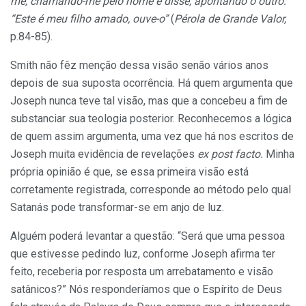
me, chamando-me pelo nome e disse, apontando o outro:
“Este é meu filho amado, ouve-o”
(
Pérola de Grande Valor,
p.84-85).
Smith não fêz menção dessa visão senão vários anos
depois de sua suposta ocorrência. Há quem argumenta que
Joseph nunca teve tal visão, mas que a concebeu a fim de
substanciar sua teologia posterior. Reconhecemos a lógica
de quem assim argumenta, uma vez que há nos escritos de
Joseph muita evidência de revelações
ex post facto.
Minha
própria opinião é que, se essa primeira visão está
corretamente registrada, corresponde ao método pelo qual
Satanás pode transformar-se em anjo de luz.
Alguém poderá levantar a questão: “Será que uma pessoa
que estivesse pedindo luz, conforme Joseph afirma ter
feito, receberia por resposta um arrebatamento e visão
satânicos?” Nós responderíamos que o Espírito de Deus