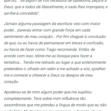
que diz: “Se algum de vós necessita de sabedoria, peça-a a
Deus, que a todos dá liberalmente, e nada lhes impropera; e
ser-lhe-á concedida”.
Jamais alguma passagem da escritura veio com maior
poder… pareceu entrar com grande
força
em cada
sentimento de meu coração… Por fim cheguei à conclusão
de que, ou eu havia de permanecer em trevas e confusão,
ou havia de fazer como Tiago recomenda. Então, de
acordo com isso, retirei-me ao bosque para fazer a
tentativa… Tendo-me retirado ao lugar a que anteriormente
pretendera ir, olhado em redor e me achado a sós, ajoelhei-
me e comecei a oferecer a Deus os desejos de meu
coração.
Apoderou-se de mim algum poder que me sujeitou
completamente. Teve
sobre
mim influência tão
assombrosa que me prendeu
a
língua de modo que eu não