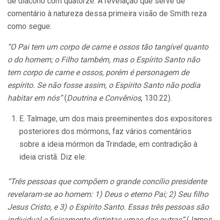
de diácono com quatorze. A revelação que serve de
comentário à natureza dessa primeira visão de Smith reza
como segue:
“O Pai tem um corpo de carne e ossos tão tangível quanto
o do homem; o Filho também, mas o Espírito Santo não
tem corpo de carne e ossos, porém é personagem de
espírito. Se não
fosse
assim, o Espírito Santo não podia
habitar em nós”
(
Doutrina e Convênios
, 130.22).
E. Talmage, um dos mais preeminentes dos expositores
posteriores dos mórmons, faz vários comentários
sobre a ideia mórmon da Trindade, em contradição à
ideia cristã. Diz ele:
“Três pessoas que compõem o grande concílio presidente
revelaram-se ao homem: 1) Deus o eterno Pai; 2) Seu filho
Jesus Cristo, e 3) o Espírito Santo. Essas três pessoas são
individual e fisicamente distintas umas
das
outras”
(James