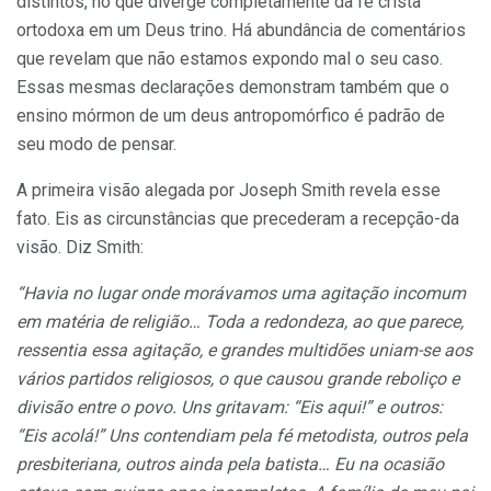
distintos, no que diverge completamente da fé cristã
ortodoxa em um Deus trino. Há abundância de comentários
que revelam que não estamos expondo mal o seu caso.
Essas mesmas declarações demonstram também que o
ensino mórmon de um deus antropomórfico é padrão de
seu modo de pensar.
A primeira visão alegada por Joseph Smith revela esse
fato. Eis as circunstâncias que precederam a recepção-da
visão. Diz Smith:
“Havia no lugar onde morávamos uma agitação incomum
em matéria
de
religião…
Toda
a redondeza, ao que parece,
ressentia essa agitação, e grandes multidões uniam-se aos
vários partidos religiosos, o que causou grande reboliço e
divisão entre o povo. Uns gritavam: “Eis aqui!” e outros:
“Eis acolá!” Uns contendiam pela fé metodista, outros pela
presbiteriana, outros ainda pela batista… Eu na ocasião