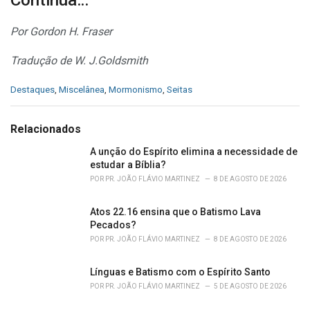
Continua…
Por Gordon H. Fraser
Tradução de W. J.Goldsmith
C
Destaques
,
Miscelânea
,
Mormonismo
,
Seitas
a
t
e
Relacionados
g
o
A unção do Espírito elimina a necessidade de
r
estudar a Bíblia?
i
POR
PR. JOÃO FLÁVIO MARTINEZ
8 DE AGOSTO DE 2026
e
s
Atos 22.16 ensina que o Batismo Lava
:
Pecados?
POR
PR. JOÃO FLÁVIO MARTINEZ
8 DE AGOSTO DE 2026
Línguas e Batismo com o Espírito Santo
POR
PR. JOÃO FLÁVIO MARTINEZ
5 DE AGOSTO DE 2026