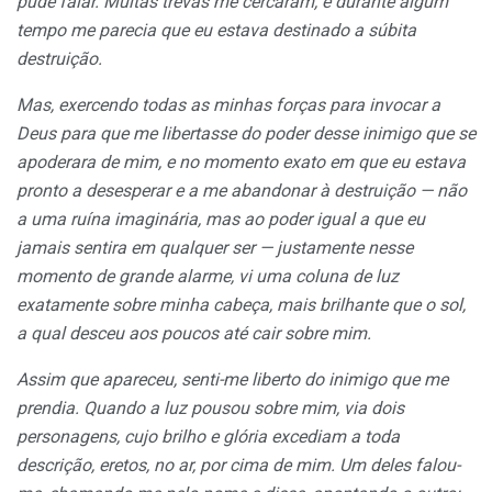
pude falar. Muitas trevas me cercaram, e durante algum
tempo me parecia que eu estava destinado a súbita
destruição.
Mas, exercendo
todas
as minhas
forças
para invocar a
Deus para que me libertasse do poder
desse
inimigo que se
apoderara de mim, e no momento exato em que eu estava
pronto a desesperar e a me abandonar à destruição — não
a uma ruína imaginária, mas ao poder igual a que eu
jamais sentira em qualquer ser — justamente nesse
momento de grande alarme, vi uma coluna de luz
exatamente
sobre
minha cabeça, mais brilhante que o sol,
a qual desceu aos poucos até cair
sobre
mim.
Assim que apareceu, senti-me liberto do inimigo que me
prendia. Quando a luz pousou
sobre
mim, via dois
personagens, cujo brilho e glória excediam a toda
descrição, eretos, no ar, por cima de mim. Um
deles
falou-