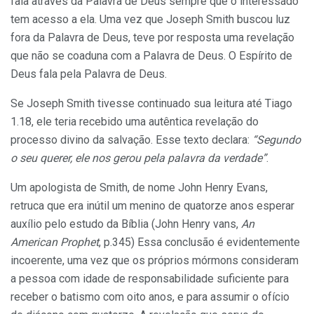
fala através da Palavra de Deus sempre que o interessado
tem acesso a ela. Uma vez que Joseph Smith buscou luz
fora da Palavra de Deus, teve por resposta uma revelação
que não se coaduna com a Palavra de Deus. O Espírito de
Deus fala pela Palavra de Deus.
Se Joseph Smith tivesse continuado sua leitura até Tiago
1.18, ele teria recebido uma autêntica revelação do
processo divino da salvação. Esse texto declara:
“Segundo
o seu querer, ele nos gerou pela palavra da verdade”
.
Um apologista de Smith, de nome John Henry Evans,
retruca que era inútil um menino de quatorze anos esperar
auxílio pelo estudo da Bíblia (John Henry vans,
An
American Prophet
, p.345) Essa conclusão é evidentemente
incoerente, uma vez que os próprios mórmons consideram
a pessoa com idade de responsabilidade suficiente para
receber o batismo com oito anos, e para assumir o ofício