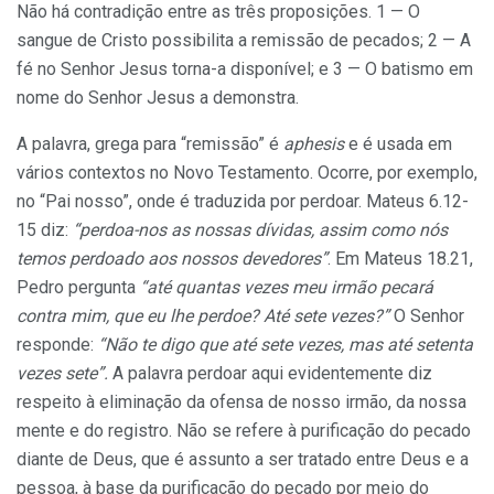
Não há contradição entre as três proposições. 1 — O
sangue de Cristo possibilita a remissão de pecados; 2 — A
fé no Senhor Jesus torna-a disponível; e 3 — O batismo em
nome do Senhor Jesus a demonstra.
A palavra, grega para “remissão” é
aphesis
e é usada em
vários contextos no Novo Testamento. Ocorre, por exemplo,
no “Pai nosso”, onde é traduzida por perdoar. Mateus 6.12-
15 diz:
“
perdoa-nos as nossas dívidas, assim como nós
temos perdoado aos nossos devedores”
. Em Mateus 18.21,
Pedro pergunta
“
até quantas
ve
zes meu irmão pecará
contra mim, que eu lhe perdoe? Até sete vezes?”
O Senhor
responde:
“Não te digo que até sete vezes, mas até setenta
vezes sete”.
A palavra perdoar aqui evidentemente diz
respeito à eliminação da ofensa de nosso irmão, da nossa
mente e do registro. Não se refere à purificação do pecado
diante de Deus, que é assunto a ser tratado entre Deus e a
pessoa, à base da purificação do pecado por meio do