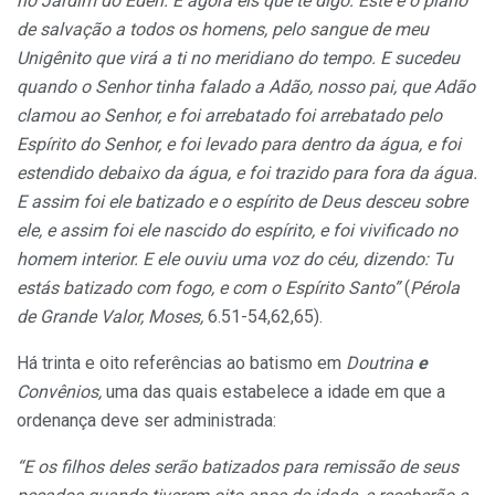
no
Jardim do Éden.
E
agora
eis
que
te digo: Este é o plano
de salvação a todos os
homens, pelo
sangue de meu
Unigênito que virá a ti
no
meridiano do tempo.
E sucedeu
quando o
Senhor tinha falado a Adão, nosso
pai, que
Adão
clamou ao Senhor, e foi arrebatado foi arrebatado pelo
Espírito
do
Senhor, e foi levado para dentro da
água, e foi
estendido debaixo da água, e foi trazido
para fora
da água.
E
assim foi ele batizado e o espírito de Deus des
ceu
sobre
ele, e assim foi ele nascido do espírito, e foi vivificado no
homem interior. E ele ouviu uma voz do céu, dizendo: Tu
estás batizado com fogo,
e
com o Espírito Santo”
(
Pérola
de Grande Valor, Moses,
6.51-54,62,65).
Há trinta e oito referências ao batismo em
Doutrina
e
Convênios,
uma das quais estabelece a idade em que a
ordenança deve ser administrada:
“E os filhos deles serão batizados para remissão de seus