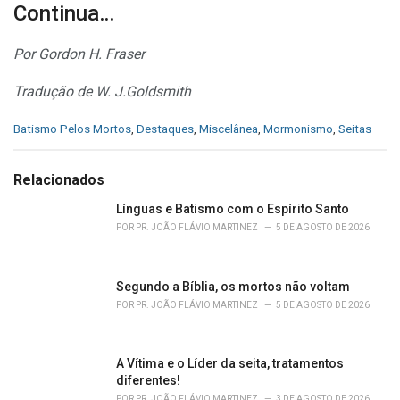
Continua…
Por Gordon H. Fraser
Tradução de W. J.Goldsmith
C
Batismo Pelos Mortos
,
Destaques
,
Miscelânea
,
Mormonismo
,
Seitas
a
t
e
Relacionados
g
o
Línguas e Batismo com o Espírito Santo
r
POR
PR. JOÃO FLÁVIO MARTINEZ
5 DE AGOSTO DE 2026
i
e
s
Segundo a Bíblia, os mortos não voltam
:
POR
PR. JOÃO FLÁVIO MARTINEZ
5 DE AGOSTO DE 2026
A Vítima e o Líder da seita, tratamentos
diferentes!
POR
PR. JOÃO FLÁVIO MARTINEZ
3 DE AGOSTO DE 2026