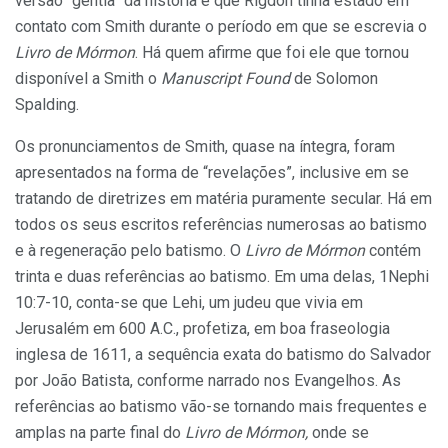
versão “gentia” da história é que Rigdon tinha estado em
contato com Smith durante o período em que se escrevia o
Livro de Mórmon
. Há quem afirme que foi ele que tornou
disponível a Smith o
Manuscript Found
de Solomon
Spalding.
Os pronunciamentos de Smith, quase na íntegra, foram
apresentados na forma de “revelações”, inclusive em se
tratando de diretrizes em matéria puramente secular. Há em
todos os seus escritos referências numerosas ao batismo
e à regeneração pelo batismo. O
Livro de Mórmon
contém
trinta e duas referências ao batismo. Em uma delas, 1Nephi
10:7-10, conta-se que Lehi, um judeu que vivia em
Jerusalém em 600 A.C., profetiza, em boa fraseologia
inglesa de 1611, a sequência exata do batismo do Salvador
por João Batista, conforme narrado nos Evangelhos. As
referências ao batismo vão-se tornando mais frequentes e
amplas na parte final do
Livro de Mórmon,
onde se