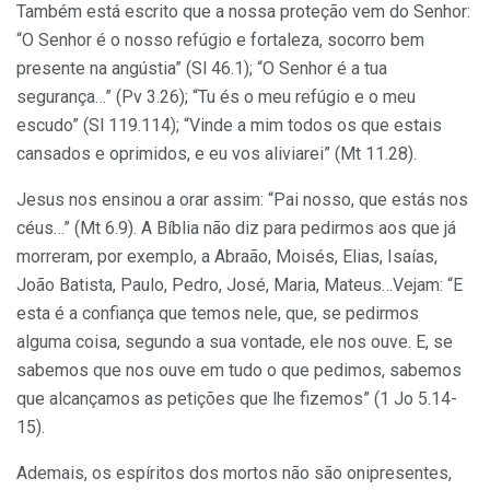
Também está escrito que a nossa proteção vem do Senhor:
“O Senhor é o nosso refúgio e fortaleza, socorro bem
presente na angústia” (Sl 46.1); “O Senhor é a tua
segurança…” (Pv 3.26); “Tu és o meu refúgio e o meu
escudo” (Sl 119.114); “Vinde a mim todos os que estais
cansados e oprimidos, e eu vos aliviarei” (Mt 11.28).
Jesus nos ensinou a orar assim: “Pai nosso, que estás nos
céus…” (Mt 6.9). A Bíblia não diz para pedirmos aos que já
morreram, por exemplo, a Abraão, Moisés, Elias, Isaías,
João Batista, Paulo, Pedro, José, Maria, Mateus…Vejam: “E
esta é a confiança que temos nele, que, se pedirmos
alguma coisa, segundo a sua vontade, ele nos ouve. E, se
sabemos que nos ouve em tudo o que pedimos, sabemos
que alcançamos as petições que lhe fizemos” (1 Jo 5.14-
15).
Ademais, os espíritos dos mortos não são onipresentes,