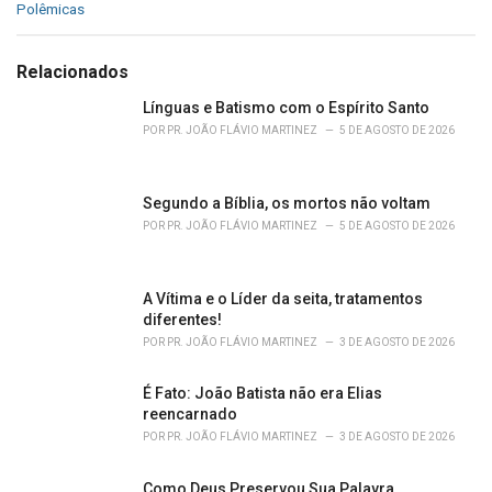
a
Polêmicas
t
e
g
Relacionados
o
r
Línguas e Batismo com o Espírito Santo
i
POR
PR. JOÃO FLÁVIO MARTINEZ
5 DE AGOSTO DE 2026
e
s
:
Segundo a Bíblia, os mortos não voltam
POR
PR. JOÃO FLÁVIO MARTINEZ
5 DE AGOSTO DE 2026
A Vítima e o Líder da seita, tratamentos
diferentes!
POR
PR. JOÃO FLÁVIO MARTINEZ
3 DE AGOSTO DE 2026
É Fato: João Batista não era Elias
reencarnado
POR
PR. JOÃO FLÁVIO MARTINEZ
3 DE AGOSTO DE 2026
Como Deus Preservou Sua Palavra