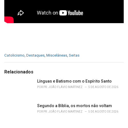
C
Catolicismo
,
Destaques
,
Miscelâneas
,
Seitas
a
t
e
Relacionados
g
o
Línguas e Batismo com o Espírito Santo
r
POR
PR. JOÃO FLÁVIO MARTINEZ
5 DE AGOSTO DE 2026
i
e
s
Segundo a Bíblia, os mortos não voltam
:
POR
PR. JOÃO FLÁVIO MARTINEZ
5 DE AGOSTO DE 2026