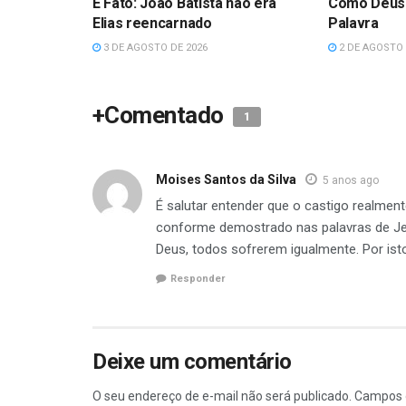
É Fato: João Batista não era
Como Deus
Elias reencarnado
Palavra
3 DE AGOSTO DE 2026
2 DE AGOSTO 
+Comentado
1
Moises Santos da Silva
5 anos ago
É salutar entender que o castigo realmen
conforme demostrado nas palavras de Jes
Deus, todos sofrerem igualmente. Por ist
Responder
Deixe um comentário
O seu endereço de e-mail não será publicado.
Campos 