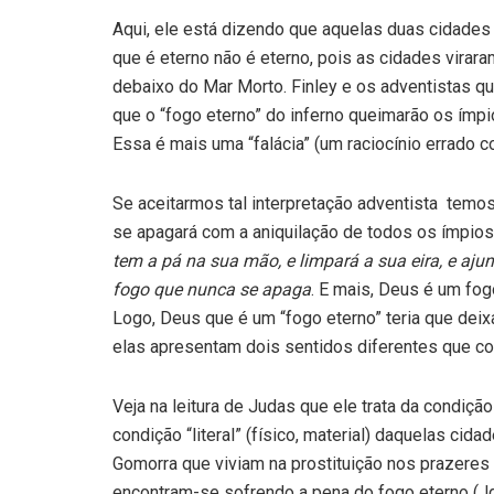
Aqui, ele está dizendo que aquelas duas cidade
que é eterno não é eterno, pois as cidades vira
debaixo do Mar Morto. Finley e os adventistas qu
que o “fogo eterno” do inferno queimarão os ímpi
Essa é mais uma “falácia” (um raciocínio errado c
Se aceitarmos tal interpretação adventista temo
se apagará com a aniquilação de todos os ímpios.
tem a pá na sua mão, e limpará a sua eira, e aju
fogo que nunca se apaga
. E mais, Deus é um fog
Logo, Deus que é um “fogo eterno” teria que deix
elas apresentam dois sentidos diferentes que cont
Veja na leitura de Judas que ele trata da condiçã
condição “literal” (físico, material) daquelas ci
Gomorra que viviam na prostituição nos prazeres
encontram-se sofrendo a pena do fogo eterno (Jd