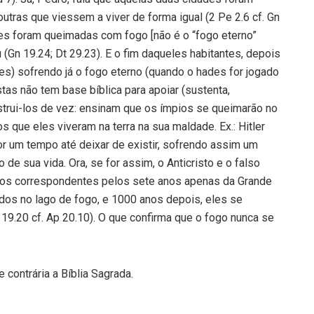
tras que viessem a viver de forma igual (2 Pe 2.6 cf. Gn
es foram queimadas com fogo [não é o “fogo eterno”
Gn 19.24; Dt 29.23). E o fim daqueles habitantes, depois
es) sofrendo já o fogo eterno (quando o hades for jogado
as não tem base bíblica para apoiar (sustenta,
trui-los de vez: ensinam que os ímpios se queimarão no
s que eles viveram na terra na sua maldade. Ex.: Hitler
r um tempo até deixar de existir, sofrendo assim um
e sua vida. Ora, se for assim, o Anticristo e o falso
dos correspondentes pelos sete anos apenas da Grande
ados no lago de fogo, e 1000 anos depois, eles se
 19.20 cf. Ap 20.10). O que confirma que o fogo nunca se
e contrária a Bíblia Sagrada.