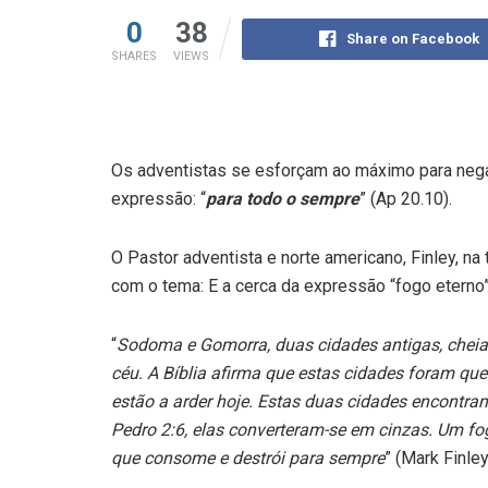
0
38
Share on Facebook
SHARES
VIEWS
Os adventistas se esforçam ao máximo para negar
expressão: “
para todo o sempre
” (Ap 20.10).
O Pastor adventista e norte americano, Finley, na
com o tema: E a cerca da expressão “fogo eterno”
“
Sodoma e Gomorra, duas cidades antigas, chei
céu. A Bíblia afirma que estas cidades foram qu
estão a arder hoje. Estas duas cidades encontra
Pedro 2:6, elas converteram-se em cinzas. Um fo
que consome e destrói para sempre
” (Mark Finle