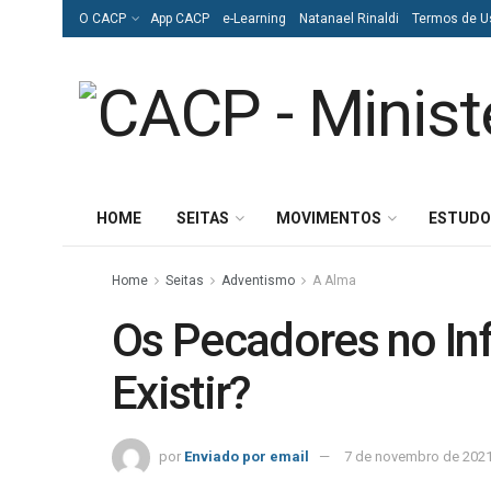
O CACP
App CACP
e-Learning
Natanael Rinaldi
Termos de U
HOME
SEITAS
MOVIMENTOS
ESTUDO
Home
Seitas
Adventismo
A Alma
Os Pecadores no In
Existir?
por
Enviado por email
7 de novembro de 202