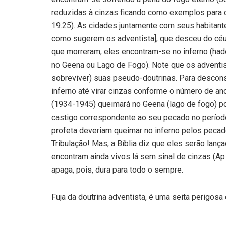
reduzidas à cinzas ficando como exemplos para ou
19.25). As cidades juntamente com seus habitant
como sugerem os adventista], que desceu do céu (
que morreram, eles encontram-se no inferno (had
no Geena ou Lago de Fogo). Note que os adventist
sobreviver) suas pseudo-doutrinas. Para descons
inferno até virar cinzas conforme o número de ano
(1934-1945) queimará no Geena (lago de fogo) po
castigo correspondente ao seu pecado no período d
profeta deveriam queimar no inferno pelos peca
Tribulação! Mas, a Bíblia diz que eles serão lanç
encontram ainda vivos lá sem sinal de cinzas (Ap
apaga, pois, dura para todo o sempre.
Fuja da doutrina adventista, é uma seita perigosa 