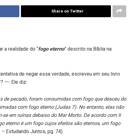
Share on Twitter
 a realidade do “
fogo eterno
” descrito na Bíblia na
 tentativa de negar essa verdade, escreveu em seu livro
? —- Ele diz:
as de pecado, foram consumidas com fogo que desceu do
eimadas com fogo eterno (Judas 7). No entanto, elas não
m-se em ruínas debaixo do Mar Morto. De acordo com II
go eterno é um fogo cujos efeitos são eternos, um fogo
y – Estudando Juntos, pg. 74).