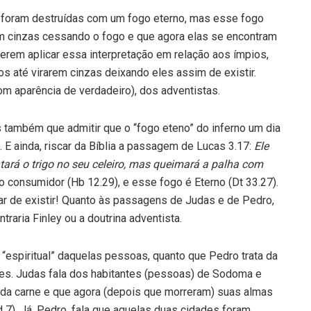
s foram destruídas com um fogo eterno, mas esse fogo
ram cinzas cessando o fogo e que agora elas se encontram
erem aplicar essa interpretação em relação aos ímpios,
os até virarem cinzas deixando eles assim de existir.
om aparência de verdadeiro), dos adventistas.
s também que admitir que o “fogo eteno” do inferno um dia
 E ainda, riscar da Bíblia a passagem de Lucas 3.17:
Ele
ntará o trigo no seu celeiro, mas queimará a palha com
o consumidor (Hb 12.29), e esse fogo é Eterno (Dt 33.27).
ar de existir! Quanto às passagens de Judas e de Pedro,
raria Finley ou a doutrina adventista.
o “espiritual” daquelas pessoas, quanto que Pedro trata da
dades. Judas fala dos habitantes (pessoas) de Sodoma e
 da carne e que agora (depois que morreram) suas almas
 7). Já, Pedro, fala que aquelas duas cidades foram