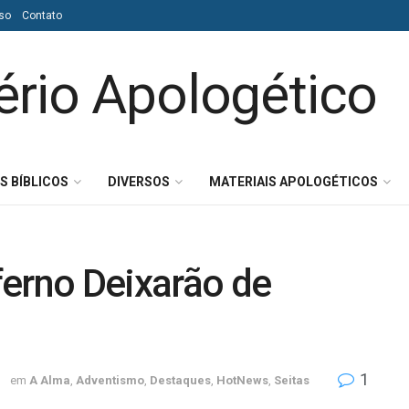
so
Contato
S BÍBLICOS
DIVERSOS
MATERIAIS APOLOGÉTICOS
ferno Deixarão de
1
1
em
A Alma
,
Adventismo
,
Destaques
,
HotNews
,
Seitas