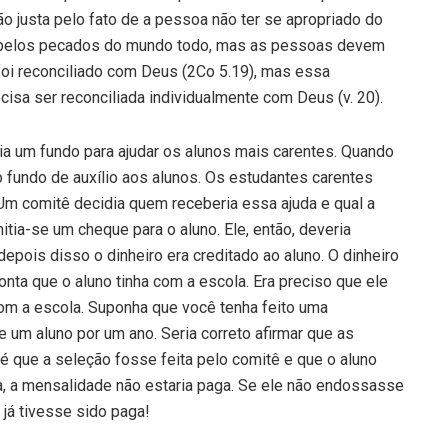
ão justa pelo fato de a pessoa não ter se apropriado do
gou pelos pecados do mundo todo, mas as pessoas devem
oi reconciliado com Deus (2Co 5.19), mas essa
cisa ser reconciliada individualmente com Deus (v. 20).
ia um fundo para ajudar os alunos mais carentes. Quando
 fundo de auxílio aos alunos. Os estudantes carentes
 Um comitê decidia quem receberia essa ajuda e qual a
itia-se um cheque para o aluno. Ele, então, deveria
epois disso o dinheiro era creditado ao aluno. O dinheiro
onta que o aluno tinha com a escola. Era preciso que ele
m a escola. Suponha que você tenha feito uma
e um aluno por um ano. Seria correto afirmar que as
 que a seleção fosse feita pelo comitê e que o aluno
, a mensalidade não estaria paga. Se ele não endossasse
 já tivesse sido paga!