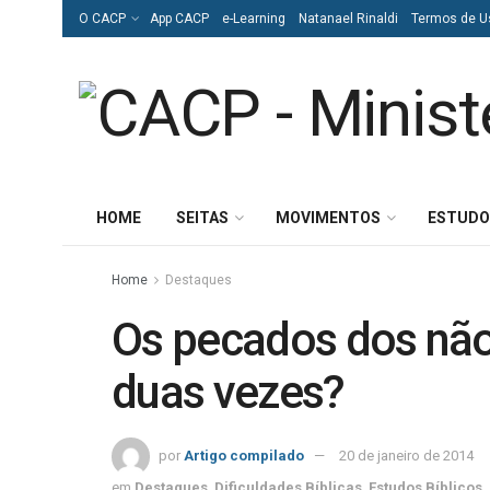
O CACP
App CACP
e-Learning
Natanael Rinaldi
Termos de U
HOME
SEITAS
MOVIMENTOS
ESTUDO
Home
Destaques
Os pecados dos não
duas vezes?
por
Artigo compilado
20 de janeiro de 2014
em
Destaques
,
Dificuldades Bíblicas
,
Estudos Bíblicos
,