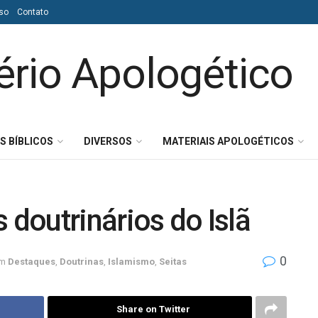
so
Contato
S BÍBLICOS
DIVERSOS
MATERIAIS APOLOGÉTICOS
 doutrinários do Islã
0
m
Destaques
,
Doutrinas
,
Islamismo
,
Seitas
Share on Twitter