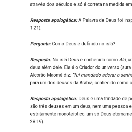
através dos séculos e só é correta na medida em
Resposta apologética:
A Palavra de Deus foi ins
1.21).
Pergunta:
Como Deus é definido no islã?
Resposta:
No islã Deus é conhecido como
Alá,
um
deus além dele. Ele é o Criador do universo (sura
Alcorão Maomé diz:
“fui mandado adorar o senho
para um dos deuses da Arábia, conhecido como o
Resposta apologética:
Deus é uma trindade de pes
são três deuses em um deus, nem uma pessoa em
estritamente monoteístico: um só Deus etername
28.19).