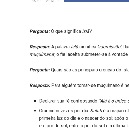
SHARES
VIEWS
Pergunta:
O que significa
islã?
Resposta:
A palavra
islã
significa
‘submissão’.
Ilu
muçulmana’,
o fiel aceita submeter-se à vontade
Pergunta:
Quais são as principais crenças do is
Resposta:
Para alguém tomar-se muçulmano é ne
Declarar sua fé confessando
“Alá é o único
Orar cinco vezes por dia.
Salah
é a oração ri
primeira luz do dia e o nascer do sol; após 
e o por do sol; entre o por do sol e a última 