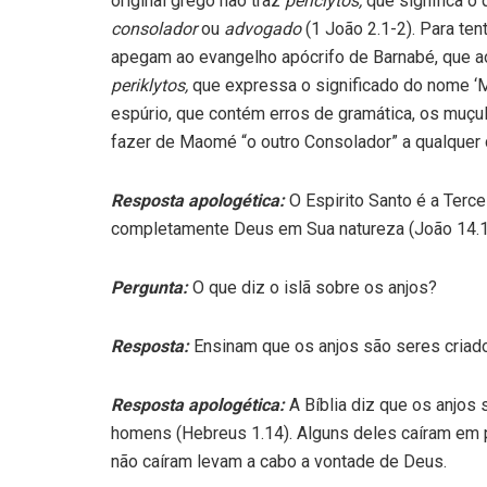
original grego não traz
periclytos,
que significa o
consolador
ou
advogado
(1 João 2.1-2). Para ten
apegam ao evangelho apócrifo de Barnabé, que ao
periklytos,
que expressa o significado do nome 
espúrio, que contém erros de gramática, os muçu
fazer de Maomé “o outro Consolador” a qualquer 
Resposta apologética:
O Espirito Santo é a Terce
completamente Deus em Sua natureza (João 14.1
Pergunta:
O que diz o islã sobre os anjos?
Resposta:
Ensinam que os anjos são seres criado
Resposta apologética:
A Bíblia diz que os anjos
homens (Hebreus 1.14). Alguns deles caíram em
não caíram levam a cabo a vontade de Deus.