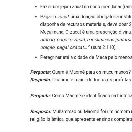
Fazer um jejum anual no nono mês lunar (ram
Pagar o
zacat,
uma doação obrigatória instit
disponha de recursos materiais, deve doar
Muçulmana. O zacat é uma prescrição divina
oração, pagai o zacat, e inclinai-vos junta
oração, pagai ozacat…
” (sura 2.110);
Peregrinar até a cidade de Meca pelo menos
Pergunta:
Quem é Maomé para os muçulmanos?
Resposta:
O último e maior de todos os profetas 
Pergunta:
Como Maomé é identificado na históri
Resposta:
Muhammad ou Maomé foi um homem nas
religião islâmica, que apresenta ensinos complet