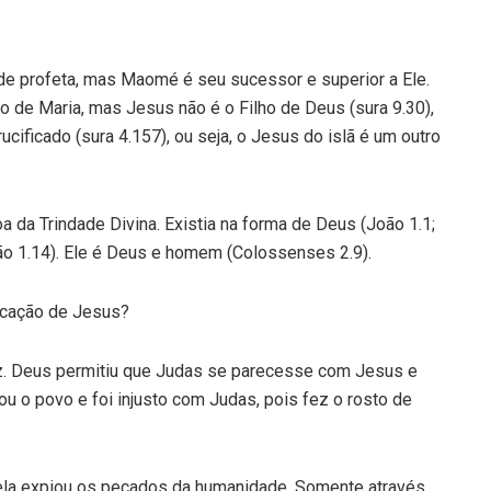
 profeta, mas Maomé é seu sucessor e superior a Ele.
 de Maria, mas Jesus não é o Filho de Deus (sura 9.30),
rucificado (sura 4.157), ou seja, o Jesus do islã é um outro
da Trindade Divina. Existia na forma de Deus (João 1.1;
oão 1.14). Ele é Deus e homem (Colossenses 2.9).
ficação de Jesus?
z. Deus permitiu que Judas se parecesse com Jesus e
ou o povo e foi injusto com Judas, pois fez o rosto de
ela expiou os pecados da humanidade. Somente através