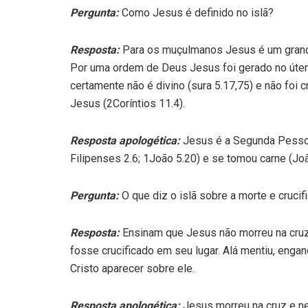
Pergunta:
Como Jesus é definido no islã?
Resposta:
Para os muçulmanos Jesus é um grande
Por uma ordem de Deus Jesus foi gerado no útero
certamente não é divino (sura 5.17,75) e não foi c
Jesus (2Coríntios 11.4).
Resposta apologética:
Jesus é a Segunda Pessoa 
Filipenses 2.6; 1João 5.20) e se tomou carne (J
Pergunta:
O que diz o islã sobre a morte e cruci
Resposta:
Ensinam que Jesus não morreu na cru
fosse crucificado em seu lugar. Alá mentiu, engan
Cristo aparecer sobre ele.
Resposta apologética:
Jesus morreu na cruz e n