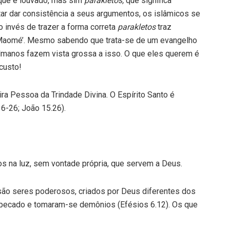
 que é louvado, mas sim
parakletos,
que significa
tar dar consistência a seus argumentos, os islâmicos se
 invés de trazer a forma correta
parakletos
traz
‘Maomé’. Mesmo sabendo que trata-se de um evangelho
lmanos fazem vista grossa a isso. O que eles querem é
custo!
ira Pessoa da Trindade Divina. O Espírito Santo é
6-26; João 15.26).
s na luz, sem vontade própria, que servem a Deus.
 são seres poderosos, criados por Deus diferentes dos
 pecado e tomaram-se demônios (Efésios 6.12). Os que