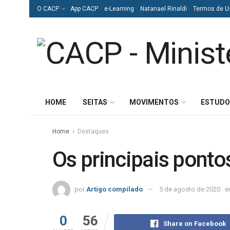
O CACP
App CACP
e-Learning
Natanael Rinaldi
Termos de U
HOME
SEITAS
MOVIMENTOS
ESTUDO
Home
Destaques
Os principais pontos
por
Artigo compilado
5 de agosto de 2020
e
0
56
Share on Facebook