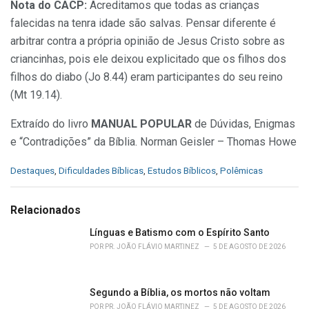
Nota do CACP:
Acreditamos que todas as crianças
falecidas na tenra idade são salvas. Pensar diferente é
arbitrar contra a própria opinião de Jesus Cristo sobre as
criancinhas, pois ele deixou explicitado que os filhos dos
filhos do diabo (Jo 8.44) eram participantes do seu reino
(Mt 19.14).
Extraído do livro
MANUAL POPULAR
de Dúvidas, Enigmas
e “Contradições” da Bíblia. Norman Geisler – Thomas Howe
C
Destaques
,
Dificuldades Bíblicas
,
Estudos Bíblicos
,
Polêmicas
a
t
e
Relacionados
g
o
Línguas e Batismo com o Espírito Santo
r
POR
PR. JOÃO FLÁVIO MARTINEZ
5 DE AGOSTO DE 2026
i
e
s
Segundo a Bíblia, os mortos não voltam
:
POR
PR. JOÃO FLÁVIO MARTINEZ
5 DE AGOSTO DE 2026