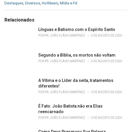
C
Destaques
,
Diversos
,
HotNews
,
Mídia e Fé
a
t
e
Relacionados
g
o
Línguas e Batismo com o Espírito Santo
r
POR
PR. JOÃO FLÁVIO MARTINEZ
5 DE AGOSTO DE 2026
i
e
s
Segundo a Bíblia, os mortos não voltam
:
POR
PR. JOÃO FLÁVIO MARTINEZ
5 DE AGOSTO DE 2026
A Vítima e o Líder da seita, tratamentos
diferentes!
POR
PR. JOÃO FLÁVIO MARTINEZ
3 DE AGOSTO DE 2026
É Fato: João Batista não era Elias
reencarnado
POR
PR. JOÃO FLÁVIO MARTINEZ
3 DE AGOSTO DE 2026
Como Deus Preservou Sua Palavra