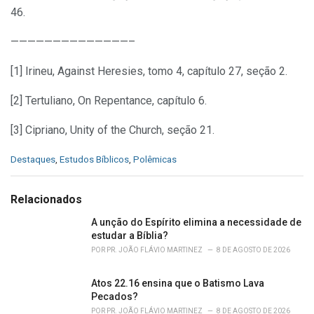
46.
——————————————–
[1] Irineu, Against Heresies, tomo 4, capítulo 27, seção 2.
[2] Tertuliano, On Repentance, capítulo 6.
[3] Cipriano, Unity of the Church, seção 21.
C
Destaques
,
Estudos Bíblicos
,
Polêmicas
a
t
e
Relacionados
g
o
A unção do Espírito elimina a necessidade de
r
estudar a Bíblia?
i
POR
PR. JOÃO FLÁVIO MARTINEZ
8 DE AGOSTO DE 2026
e
s
Atos 22.16 ensina que o Batismo Lava
:
Pecados?
POR
PR. JOÃO FLÁVIO MARTINEZ
8 DE AGOSTO DE 2026