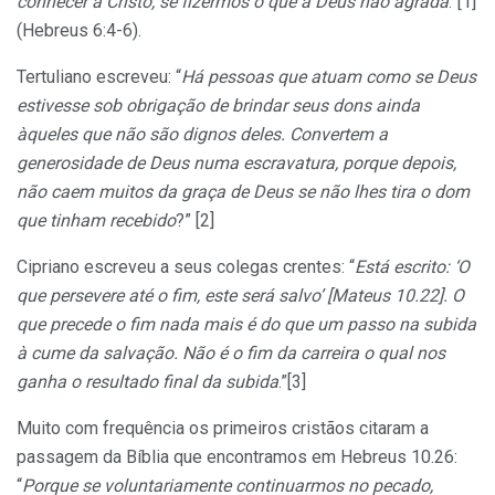
conhecer a Cristo, se fizermos o que a Deus não agrada
.”[1]
(Hebreus 6:4-6).
Tertuliano escreveu: “
Há pessoas que atuam como se Deus
estivesse sob obrigação de brindar seus dons ainda
àqueles que não são dignos deles. Convertem a
generosidade de Deus numa escravatura, porque depois,
não caem muitos da graça de Deus se não lhes tira o dom
que tinham recebido
?” [2]
Cipriano escreveu a seus colegas crentes: “
Está escrito: ‘O
que persevere até o fim, este será salvo’ [Mateus 10.22]. O
que precede o fim nada mais é do que um passo na subida
à cume da salvação. Não é o fim da carreira o qual nos
ganha o resultado final da subida
.”[3]
Muito com frequência os primeiros cristãos citaram a
passagem da Bíblia que encontramos em Hebreus 10.26:
“
Porque se voluntariamente continuarmos no pecado,