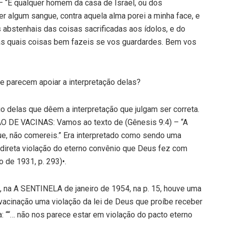
– “E qualquer homem da casa de Israel, ou dos
r algum sangue, contra aquela alma porei a minha face, e
s abstenhais das coisas sacrificadas aos ídolos, e do
 das quais coisas bem fazeis se vos guardardes. Bem vos
e parecem apoiar a interpretação delas?
rio delas que dêem a interpretação que julgam ser correta.
ÃO DE VACINAS: Vamos ao texto de (Gênesis 9:4) – “A
gue, não comereis.” Era interpretado como sendo uma
 direta violação do eterno convênio que Deus fez com
o de 1931, p. 293)•.
na A SENTINELA de janeiro de 1954, na p. 15, houve uma
 vacinação uma violação da lei de Deus que proíbe receber
: ““… não nos parece estar em violação do pacto eterno