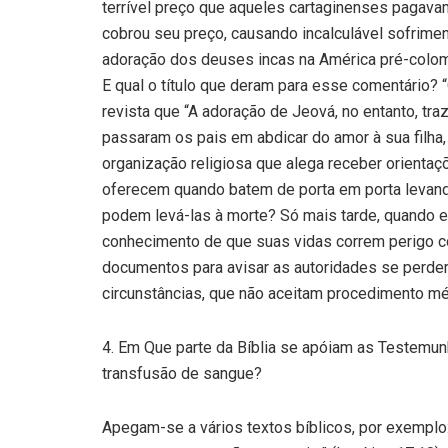
terrível preço que aqueles cartaginenses pagava
cobrou seu preço, causando incalculável sofrimen
adoração dos deuses incas na América pré-colomb
E qual o título que deram para esse comentário? 
revista que “A adoração de Jeová, no entanto, tra
passaram os pais em abdicar do amor à sua filha
organização religiosa que alega receber orienta
oferecem quando batem de porta em porta levan
podem levá-las à morte? Só mais tarde, quando e
conhecimento de que suas vidas correm perigo c
documentos para avisar as autoridades se perde
circunstâncias, que não aceitam procedimento m
4. Em Que parte da Bíblia se apóiam as Testemunh
transfusão de sangue?
Apegam-se a vários textos bíblicos, por exemplo: 