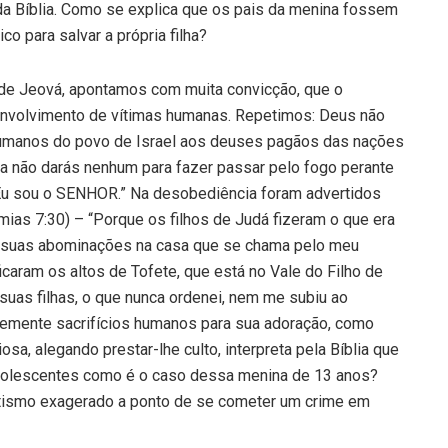
 da Bíblia. Como se explica que os pais da menina fossem
o para salvar a própria filha?
de Jeová, apontamos com muita convicção, que o
 envolvimento de vítimas humanas. Repetimos: Deus não
 humanos do povo de Israel aos deuses pagãos das nações
cia não darás nenhum para fazer passar pelo fogo perante
Eu sou o SENHOR.” Na desobediência foram advertidos
ias 7:30) – “Porque os filhos de Judá fizeram o que era
 suas abominações na casa que se chama pelo meu
icaram os altos de Tofete, que está no Vale do Filho de
suas filhas, o que nunca ordenei, nem me subiu ao
ntemente sacrifícios humanos para sua adoração, como
sa, alegando prestar-lhe culto, interpreta pela Bíblia que
adolescentes como é o caso dessa menina de 13 anos?
tismo exagerado a ponto de se cometer um crime em