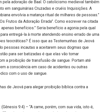
m pela adoração de Baal. O catolicismo medieval também
to em sanguinárias Cruzadas e cruéis Inquisições. A
iana envolvia a matança ritual de milhares de pessoas.”
“Os Frutos da Adoração Errada”. Como escrever na citada
z apenas benefícios.” Seria benefício a agonia pela qual
, para entregá-la à morte atendendo ensino errado de uma
ções teocráticas? É isso que as Testemunhas de Jeová
do pessoas incautas a aceitarem seus dogmas que
stão para ser batizadas é que elas vão tomar
om a proibição de transfusão de sangue. Portam até
rem a consciência em caso de acidentes ou outras
édico com o uso de sangue.
as de Jeová para alegar proibição bíblica contra a
(Gênesis 9:4) – “A carne, porém, com sua vida, isto é,