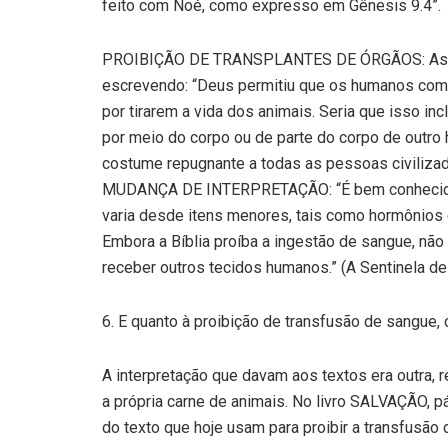
feito com Noé, como expresso em Gênesis 9.4”.
PROIBIÇÃO DE TRANSPLANTES DE ÓRGÃOS: As Te
escrevendo: “Deus permitiu que os humanos co
por tirarem a vida dos animais. Seria que isso i
por meio do corpo ou de parte do corpo de outro 
costume repugnante a todas as pessoas civilizadas
MUDANÇA DE INTERPRETAÇÃO: “É bem conhecido 
varia desde itens menores, tais como hormônios e
Embora a Bíblia proíba a ingestão de sangue, nã
receber outros tecidos humanos.” (A Sentinela de
6. E quanto à proibição de transfusão de sangue,
A interpretação que davam aos textos era outra,
a própria carne de animais. No livro SALVAÇÃO, p
do texto que hoje usam para proibir a transfusão 