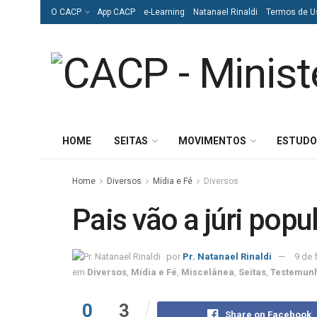
O CACP
App CACP
e-Learning
Natanael Rinaldi
Termos de U
HOME
SEITAS
MOVIMENTOS
ESTUDO
Home
Diversos
Mídia e Fé
Diversos
Pais vão a júri popu
por
Pr. Natanael Rinaldi
9 de 
em
Diversos
,
Mídia e Fé
,
Miscelânea
,
Seitas
,
Testemunh
0
3
Share on Facebook