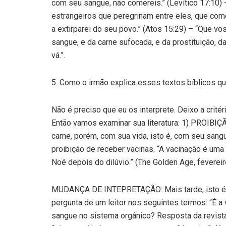
com seu sangue, não comereis.” (Levítico 17:10) 
estrangeiros que peregrinam entre eles, que come
a extirparei do seu povo.” (Atos 15:29) – “Que vo
sangue, e da carne sufocada, e da prostituição,
vá.”.
5. Como o irmão explica esses textos bíblicos qu
Não é preciso que eu os interprete. Deixo a crité
Então vamos examinar sua literatura: 1) PROIBIÇ
carne, porém, com sua vida, isto é, com seu san
proibição de receber vacinas. “A vacinação é uma
Noé depois do dilúvio.” (The Golden Age, fevereir
MUDANÇA DE INTEPRETAÇÃO: Mais tarde, isto é, 
pergunta de um leitor nos seguintes termos: “É a
sangue no sistema orgânico? Resposta da revista