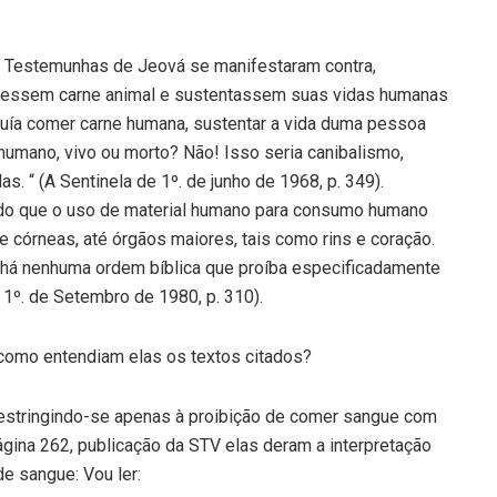
stemunhas de Jeová se manifestaram contra,
messem carne animal e sustentassem suas vidas humanas
ncluía comer carne humana, sustentar a vida duma pessoa
humano, vivo ou morto? Não! Isso seria canibalismo,
. “ (A Sentinela de 1º. de junho de 1968, p. 349).
que o uso de material humano para consumo humano
 córneas, até órgãos maiores, tais como rins e coração.
o há nenhuma ordem bíblica que proíba especificadamente
 1º. de Setembro de 1980, p. 310).
 como entendiam elas os textos citados?
 restringindo-se apenas à proibição de comer sangue com
ágina 262, publicação da STV elas deram a interpretação
de sangue: Vou ler: