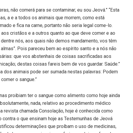
feras, não comerá para se contaminar; eu sou Jeová.” “Esta
oas, a e a todos os animais que morrem, como está
ado e fica na carne, portanto não seria legal come-lo.
 aos cristãos e a outros quanto ao que deve comer e ao
 dentre nós, aos quais não demos mandamento, vos têm
almas”. Pois pareceu bem ao espírito santo e a nós não
rias: que vos abstenhais de coisas sacrificadas aos
nicação; destas coisas fareis bem de vos guardar. Saúde.”
nça dos animais pode ser sumada nestas palavras: Podem
 comer o sangue.”
nas proibiam ter o sangue como alimento como hoje ainda
absolutamente, nada, relativo ao procedimento médico
a revista chamada Consolação, hoje é conhecida como
ão contra o que ensinam hoje as Testemunhas de Jeová
ustificou determinações que proíbam o uso de medicinas,