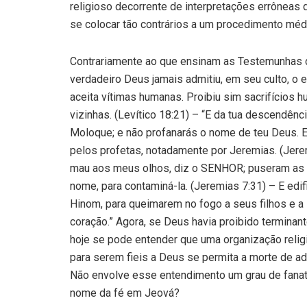
religioso decorrente de interpretações errôneas
se colocar tão contrários a um procedimento médic
Contrariamente ao que ensinam as Testemunhas 
verdadeiro Deus jamais admitiu, em seu culto, o
aceita vítimas humanas. Proibiu sim sacrifícios
vizinhas. (Levítico 18:21) – “E da tua descendên
Moloque; e não profanarás o nome de teu Deus. 
pelos profetas, notadamente por Jeremias. (Jerem
mau aos meus olhos, diz o SENHOR; puseram as
nome, para contaminá-la. (Jeremias 7:31) – E edif
Hinom, para queimarem no fogo a seus filhos e a 
coração.” Agora, se Deus havia proibido termina
hoje se pode entender que uma organização religio
para serem fieis a Deus se permita a morte de 
Não envolve esse entendimento um grau de fana
nome da fé em Jeová?