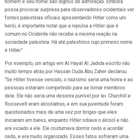
homem e seu nome são dignos de admiração. Embora
possa provocar surpresa para observadores ocidentais ver
fontes palestinas oficiais apresentando Hitler como um
herói, é importante notar que a repulsa a Hitler que é
comum no Ocidente não recebe a mesma reação na
sociedade palestina. Há até palestinos cujo primeiro nome
é Hitler.”
Por exemplo, um artigo em Al Hayat Al Jadida escrito não
muito tempo atrás por Hassan Ouda Abu Zaher declarou:
“Se Hitler tivesse vencido, o nazismo seria uma honra e as
pessoas estariam competindo para se tornar membros
dele. Ele não seria uma desonra punível por lei. Churchill e
Roosevelt eram alcoólatras, e em sua juventude foram
questionados mais de uma vez por brigas que eles
iniciaram em bares, enquanto Hitler odiava o álcool e não
era viciado a ele. Ele costumava dormir cedo e acordar
cedo, e era muito organizado. Esses fatos sofreram uma