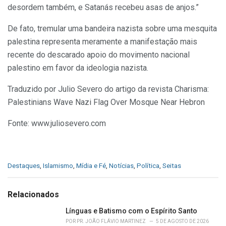
desordem também, e Satanás recebeu asas de anjos.”
De fato, tremular uma bandeira nazista sobre uma mesquita
palestina representa meramente a manifestação mais
recente do descarado apoio do movimento nacional
palestino em favor da ideologia nazista.
Traduzido por Julio Severo do artigo da revista Charisma:
Palestinians Wave Nazi Flag Over Mosque Near Hebron
Fonte: www.juliosevero.com
C
Destaques
,
Islamismo
,
Mídia e Fé
,
Notícias
,
Política
,
Seitas
a
t
e
Relacionados
g
o
Línguas e Batismo com o Espírito Santo
r
POR
PR. JOÃO FLÁVIO MARTINEZ
5 DE AGOSTO DE 2026