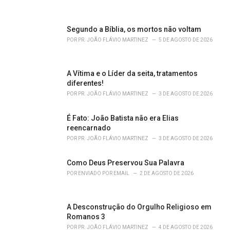
i
e
s
Segundo a Bíblia, os mortos não voltam
:
POR
PR. JOÃO FLÁVIO MARTINEZ
5 DE AGOSTO DE 2026
A Vítima e o Líder da seita, tratamentos
diferentes!
POR
PR. JOÃO FLÁVIO MARTINEZ
3 DE AGOSTO DE 2026
É Fato: João Batista não era Elias
reencarnado
POR
PR. JOÃO FLÁVIO MARTINEZ
3 DE AGOSTO DE 2026
Como Deus Preservou Sua Palavra
POR
ENVIADO POR EMAIL
2 DE AGOSTO DE 2026
A Desconstrução do Orgulho Religioso em
Romanos 3
POR
PR. JOÃO FLÁVIO MARTINEZ
4 DE AGOSTO DE 2026