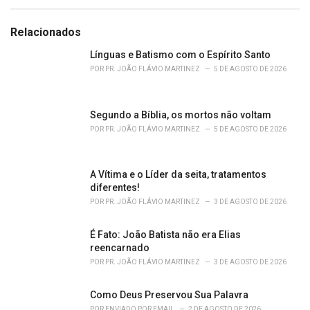
t
e
g
Relacionados
o
r
Línguas e Batismo com o Espírito Santo
i
POR
PR. JOÃO FLÁVIO MARTINEZ
5 DE AGOSTO DE 2026
e
s
:
Segundo a Bíblia, os mortos não voltam
POR
PR. JOÃO FLÁVIO MARTINEZ
5 DE AGOSTO DE 2026
A Vítima e o Líder da seita, tratamentos
diferentes!
POR
PR. JOÃO FLÁVIO MARTINEZ
3 DE AGOSTO DE 2026
É Fato: João Batista não era Elias
reencarnado
POR
PR. JOÃO FLÁVIO MARTINEZ
3 DE AGOSTO DE 2026
Como Deus Preservou Sua Palavra
POR
ENVIADO POR EMAIL
2 DE AGOSTO DE 2026