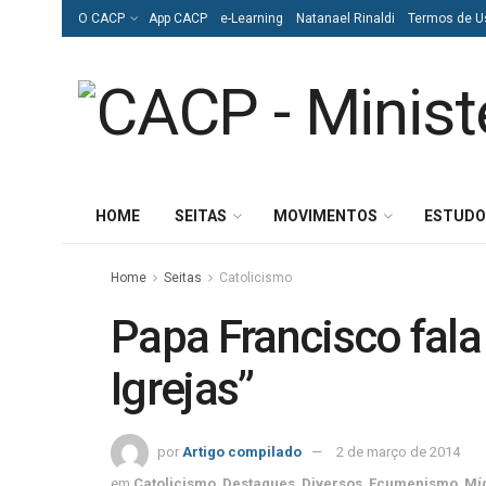
O CACP
App CACP
e-Learning
Natanael Rinaldi
Termos de U
HOME
SEITAS
MOVIMENTOS
ESTUDO
Home
Seitas
Catolicismo
Papa Francisco fala
Igrejas”
por
Artigo compilado
2 de março de 2014
em
Catolicismo
,
Destaques
,
Diversos
,
Ecumenismo
,
Míd