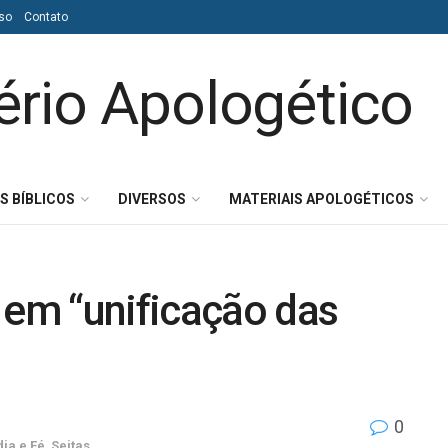
so
Contato
S BÍBLICOS
DIVERSOS
MATERIAIS APOLOGÉTICOS
 em “unificação das
0
ia e Fé
,
Seitas