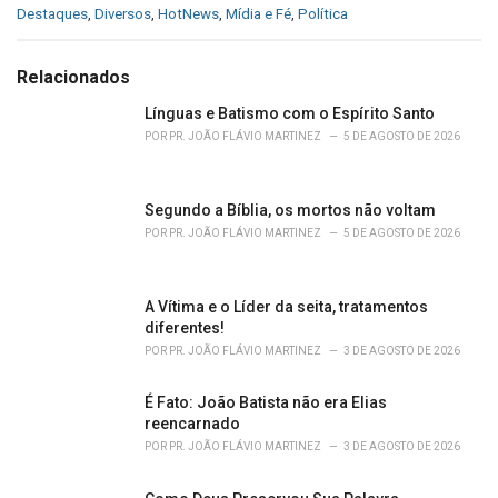
C
Destaques
,
Diversos
,
HotNews
,
Mídia e Fé
,
Política
a
t
e
Relacionados
g
o
Línguas e Batismo com o Espírito Santo
r
POR
PR. JOÃO FLÁVIO MARTINEZ
5 DE AGOSTO DE 2026
i
e
s
Segundo a Bíblia, os mortos não voltam
:
POR
PR. JOÃO FLÁVIO MARTINEZ
5 DE AGOSTO DE 2026
A Vítima e o Líder da seita, tratamentos
diferentes!
POR
PR. JOÃO FLÁVIO MARTINEZ
3 DE AGOSTO DE 2026
É Fato: João Batista não era Elias
reencarnado
POR
PR. JOÃO FLÁVIO MARTINEZ
3 DE AGOSTO DE 2026