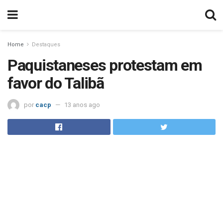
Home
Destaques
Paquistaneses protestam em
favor do Talibã
por
cacp
13 anos ago