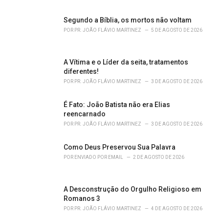
e
s
Segundo a Bíblia, os mortos não voltam
:
POR
PR. JOÃO FLÁVIO MARTINEZ
5 DE AGOSTO DE 2026
A Vítima e o Líder da seita, tratamentos
diferentes!
POR
PR. JOÃO FLÁVIO MARTINEZ
3 DE AGOSTO DE 2026
É Fato: João Batista não era Elias
reencarnado
POR
PR. JOÃO FLÁVIO MARTINEZ
3 DE AGOSTO DE 2026
Como Deus Preservou Sua Palavra
POR
ENVIADO POR EMAIL
2 DE AGOSTO DE 2026
A Desconstrução do Orgulho Religioso em
Romanos 3
POR
PR. JOÃO FLÁVIO MARTINEZ
4 DE AGOSTO DE 2026