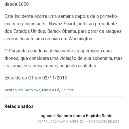
desde 2008.
Este incidente ocorre uma semana depois de o primeiro-
ministro paquistanês, Nawaz Sharif, pedir ao presidente
dos Estados Unidos, Barack Obama, para parar os ataques
aéreos durante uma reunião em Washington.
O Paquistão condena oficialmente as operações com
drones, que considera uma violação de sua soberania, mas
as apoia extraoficialmente, segundo analistas.
Extraído do G1 em 02/11/2013
C
Destaques
,
HotNews
,
Mídia e Fé
,
Política
a
t
e
Relacionados
g
o
Línguas e Batismo com o Espírito Santo
r
POR
PR. JOÃO FLÁVIO MARTINEZ
5 DE AGOSTO DE 2026
i