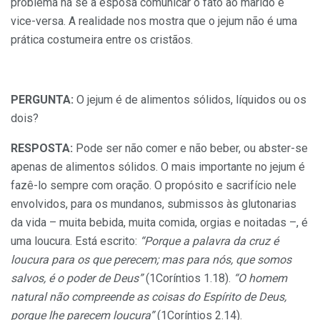
problema há se a esposa comunicar o fato ao marido e
vice-versa. A realidade nos mostra que o jejum não é uma
prática costumeira entre os cristãos.
PERGUNTA:
O jejum é de alimentos sólidos, líquidos ou os
dois?
RESPOSTA:
Pode ser não comer e não beber, ou abster-se
apenas de alimentos sólidos. O mais importante no jejum é
fazê-lo sempre com oração. O propósito e sacrifício nele
envolvidos, para os mundanos, submissos às glutonarias
da vida – muita bebida, muita comida, orgias e noitadas –, é
uma loucura. Está escrito:
“Porque a palavra da cruz é
loucura para os que perecem; mas para nós, que somos
salvos, é o poder de Deus”
(1Coríntios 1.18).
“O homem
natural não compreende as coisas do Espírito de Deus,
porque lhe parecem loucura”
(1Coríntios 2.14).