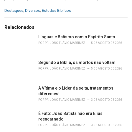
C
Destaques
,
Diversos
,
Estudos Bíblicos
a
t
e
Relacionados
g
o
Línguas e Batismo com o Espírito Santo
r
POR
PR. JOÃO FLÁVIO MARTINEZ
5 DE AGOSTO DE 2026
i
e
s
Segundo a Bíblia, os mortos não voltam
:
POR
PR. JOÃO FLÁVIO MARTINEZ
5 DE AGOSTO DE 2026
A Vítima e o Líder da seita, tratamentos
diferentes!
POR
PR. JOÃO FLÁVIO MARTINEZ
3 DE AGOSTO DE 2026
É Fato: João Batista não era Elias
reencarnado
POR
PR. JOÃO FLÁVIO MARTINEZ
3 DE AGOSTO DE 2026