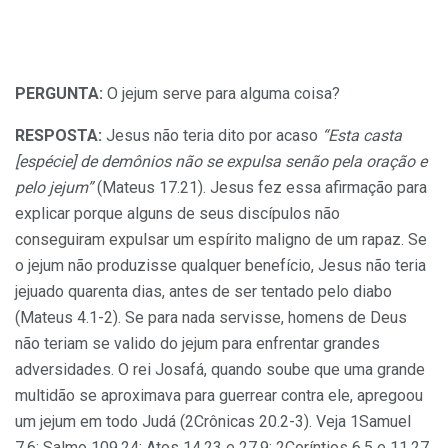
PERGUNTA:
O jejum serve para alguma coisa?
RESPOSTA:
Jesus não teria dito por acaso
“Esta casta
[espécie] de demônios não se expulsa senão pela oração e
pelo jejum”
(Mateus 17.21). Jesus fez essa afirmação para
explicar porque alguns de seus discípulos não
conseguiram expulsar um espírito maligno de um rapaz. Se
o jejum não produzisse qualquer benefício, Jesus não teria
jejuado quarenta dias, antes de ser tentado pelo diabo
(Mateus 4.1-2). Se para nada servisse, homens de Deus
não teriam se valido do jejum para enfrentar grandes
adversidades. O rei Josafá, quando soube que uma grande
multidão se aproximava para guerrear contra ele, apregoou
um jejum em todo Judá (2Crônicas 20.2-3). Veja 1Samuel
7.6; Salmo 109.24; Atos 14.23 e 27.9; 2Coríntios 6.5 e 11.27.