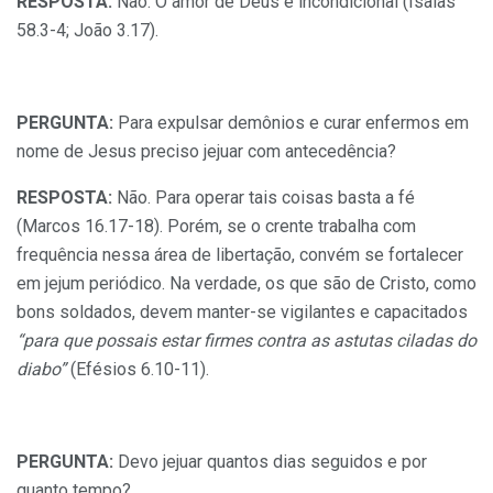
RESPOSTA:
Não. O amor de Deus é incondicional (Isaías
58.3-4; João 3.17).
PERGUNTA:
Para expulsar demônios e curar enfermos em
nome de Jesus preciso jejuar com antecedência?
RESPOSTA:
Não. Para operar tais coisas basta a fé
(Marcos 16.17-18). Porém, se o crente trabalha com
frequência nessa área de libertação, convém se fortalecer
em jejum periódico. Na verdade, os que são de Cristo, como
bons soldados, devem manter-se vigilantes e capacitados
“para que possais estar firmes contra as astutas ciladas do
diabo”
(Efésios 6.10-11).
PERGUNTA:
Devo jejuar quantos dias seguidos e por
quanto tempo?