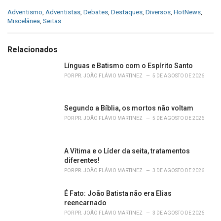
C
Adventismo
,
Adventistas
,
Debates
,
Destaques
,
Diversos
,
HotNews
,
a
Miscelânea
,
Seitas
t
e
g
Relacionados
o
r
Línguas e Batismo com o Espírito Santo
i
POR
PR. JOÃO FLÁVIO MARTINEZ
5 DE AGOSTO DE 2026
e
s
:
Segundo a Bíblia, os mortos não voltam
POR
PR. JOÃO FLÁVIO MARTINEZ
5 DE AGOSTO DE 2026
A Vítima e o Líder da seita, tratamentos
diferentes!
POR
PR. JOÃO FLÁVIO MARTINEZ
3 DE AGOSTO DE 2026
É Fato: João Batista não era Elias
reencarnado
POR
PR. JOÃO FLÁVIO MARTINEZ
3 DE AGOSTO DE 2026