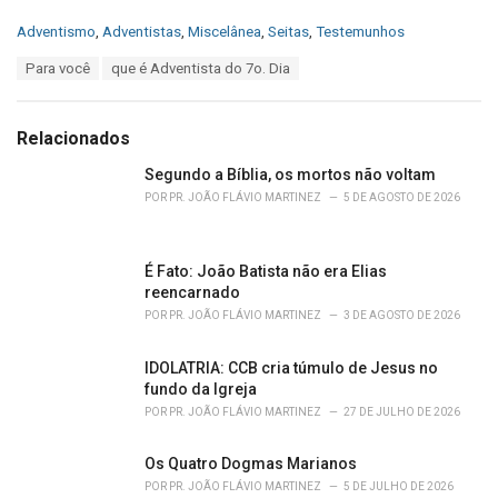
C
Adventismo
,
Adventistas
,
Miscelânea
,
Seitas
,
Testemunhos
a
T
Para você
que é Adventista do 7o. Dia
t
a
e
g
g
s
o
Relacionados
:
r
i
Segundo a Bíblia, os mortos não voltam
e
POR
PR. JOÃO FLÁVIO MARTINEZ
5 DE AGOSTO DE 2026
s
:
É Fato: João Batista não era Elias
reencarnado
POR
PR. JOÃO FLÁVIO MARTINEZ
3 DE AGOSTO DE 2026
IDOLATRIA: CCB cria túmulo de Jesus no
fundo da Igreja
POR
PR. JOÃO FLÁVIO MARTINEZ
27 DE JULHO DE 2026
Os Quatro Dogmas Marianos
POR
PR. JOÃO FLÁVIO MARTINEZ
5 DE JULHO DE 2026