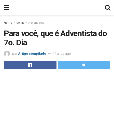
Home
Seitas
Adventismo
Para você, que é Adventista do
7o. Dia
por
Artigo compilado
14 anos ago