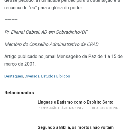
desse pecado, a humildade perdeu para a ostentação e a
renúncia do “eu” para a glória do poder.
———–
Pr. Elienai Cabral, AD em Sobradinho/DF
Membro do Conselho Administrativo da CPAD
Artigo publicado no jornal Mensageiro da Paz de 1 a 15 de
março de 2001.
C
Destaques
,
Diversos
,
Estudos Bíblicos
a
t
e
Relacionados
g
o
Línguas e Batismo com o Espírito Santo
r
POR
PR. JOÃO FLÁVIO MARTINEZ
5 DE AGOSTO DE 2026
i
e
s
Segundo a Bíblia, os mortos não voltam
: