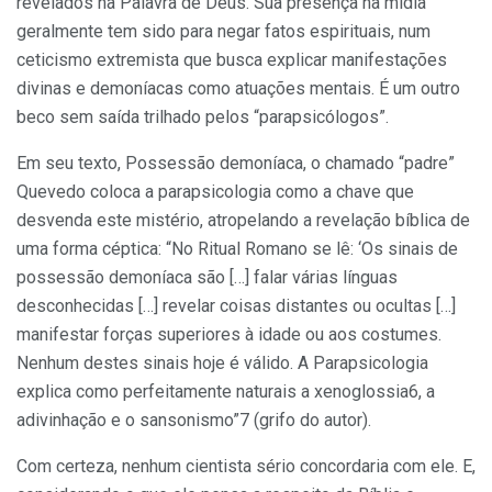
revelados na Palavra de Deus. Sua presença na mídia
geralmente tem sido para negar fatos espirituais, num
ceticismo extremista que busca explicar manifestações
divinas e demoníacas como atuações mentais. É um outro
beco sem saída trilhado pelos “parapsicólogos”.
Em seu texto, Possessão demoníaca, o chamado “padre”
Quevedo coloca a parapsicologia como a chave que
desvenda este mistério, atropelando a revelação bíblica de
uma forma céptica: “No Ritual Romano se lê: ‘Os sinais de
possessão demoníaca são […] falar várias línguas
desconhecidas […] revelar coisas distantes ou ocultas […]
manifestar forças superiores à idade ou aos costumes.
Nenhum destes sinais hoje é válido. A Parapsicologia
explica como perfeitamente naturais a xenoglossia6, a
adivinhação e o sansonismo”7 (grifo do autor).
Com certeza, nenhum cientista sério concordaria com ele. E,