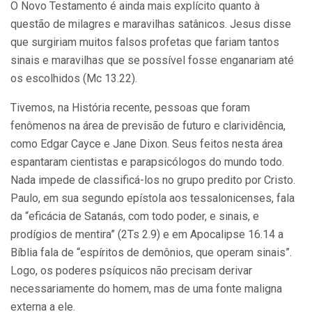
O Novo Testamento é ainda mais explícito quanto à
questão de milagres e maravilhas satânicos. Jesus disse
que surgiriam muitos falsos profetas que fariam tantos
sinais e maravilhas que se possível fosse enganariam até
os escolhidos (Mc 13.22).
Tivemos, na História recente, pessoas que foram
fenômenos na área de previsão de futuro e clarividência,
como Edgar Cayce e Jane Dixon. Seus feitos nesta área
espantaram cientistas e parapsicólogos do mundo todo.
Nada impede de classificá-los no grupo predito por Cristo.
Paulo, em sua segundo epístola aos tessalonicenses, fala
da “eficácia de Satanás, com todo poder, e sinais, e
prodígios de mentira” (2Ts 2.9) e em Apocalipse 16.14 a
Bíblia fala de “espíritos de demônios, que operam sinais”.
Logo, os poderes psíquicos não precisam derivar
necessariamente do homem, mas de uma fonte maligna
externa a ele.