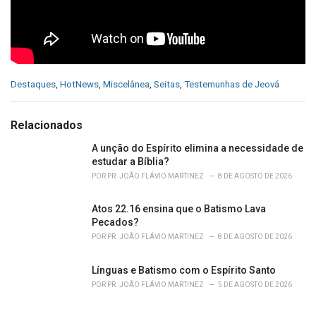
C
Destaques
,
HotNews
,
Miscelânea
,
Seitas
,
Testemunhas de Jeová
a
t
e
Relacionados
g
o
A unção do Espírito elimina a necessidade de
r
estudar a Bíblia?
i
POR
PR. JOÃO FLÁVIO MARTINEZ
8 DE AGOSTO DE 2026
e
s
Atos 22.16 ensina que o Batismo Lava
:
Pecados?
POR
PR. JOÃO FLÁVIO MARTINEZ
8 DE AGOSTO DE 2026
Línguas e Batismo com o Espírito Santo
POR
PR. JOÃO FLÁVIO MARTINEZ
5 DE AGOSTO DE 2026