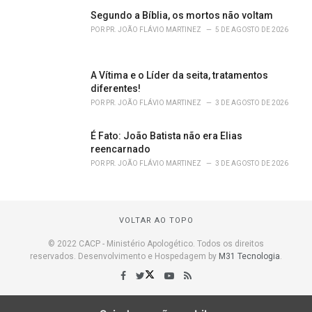
Segundo a Bíblia, os mortos não voltam
POR
PR. JOÃO FLÁVIO MARTINEZ
5 DE AGOSTO DE 2026
A Vítima e o Líder da seita, tratamentos
diferentes!
POR
PR. JOÃO FLÁVIO MARTINEZ
3 DE AGOSTO DE 2026
É Fato: João Batista não era Elias
reencarnado
POR
PR. JOÃO FLÁVIO MARTINEZ
3 DE AGOSTO DE 2026
VOLTAR AO TOPO
© 2022 CACP - Ministério Apologético. Todos os direitos
reservados. Desenvolvimento e Hospedagem by
M31 Tecnologia
.