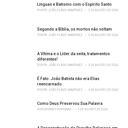
o
Línguas e Batismo com o Espírito Santo
r
POR
PR. JOÃO FLÁVIO MARTINEZ
5 DE AGOSTO DE 2026
i
e
s
Segundo a Bíblia, os mortos não voltam
:
POR
PR. JOÃO FLÁVIO MARTINEZ
5 DE AGOSTO DE 2026
A Vítima e o Líder da seita, tratamentos
diferentes!
POR
PR. JOÃO FLÁVIO MARTINEZ
3 DE AGOSTO DE 2026
É Fato: João Batista não era Elias
reencarnado
POR
PR. JOÃO FLÁVIO MARTINEZ
3 DE AGOSTO DE 2026
Como Deus Preservou Sua Palavra
POR
ENVIADO POR EMAIL
2 DE AGOSTO DE 2026