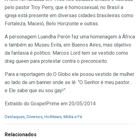
pelo pastor Troy Perry, que é homossexual, no Brasil a
igreja está presente em diversas cidades brasileiras como
Fortaleza, Maceió, Belo Horizonte e outras.
A personagem Luandha Perón faz uma homenagem à África
e também ao Museu Evita, em Buenos Aires, mas objetivo
da fantasia é político. Marcos Lord tem se vestido como
drag queen para protestar contra o preconceito.
Para a reportagem do O Globo ele posou vestido de mulher
ao lado de um banner onde se lê: “O Senhor é meu pastor…
e Ele sabe que eu sou gay!”.
Extraído do GospelPrime em 20/05/2014
C
Destaques
,
Diversos
,
HotNews
,
Mídia e Fé
a
t
e
Relacionados
g