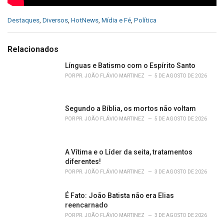
C
Destaques
,
Diversos
,
HotNews
,
Mídia e Fé
,
Política
a
t
e
Relacionados
g
o
Línguas e Batismo com o Espírito Santo
r
POR
PR. JOÃO FLÁVIO MARTINEZ
5 DE AGOSTO DE 2026
i
e
s
Segundo a Bíblia, os mortos não voltam
:
POR
PR. JOÃO FLÁVIO MARTINEZ
5 DE AGOSTO DE 2026
A Vítima e o Líder da seita, tratamentos
diferentes!
POR
PR. JOÃO FLÁVIO MARTINEZ
3 DE AGOSTO DE 2026
É Fato: João Batista não era Elias
reencarnado
POR
PR. JOÃO FLÁVIO MARTINEZ
3 DE AGOSTO DE 2026