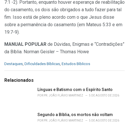
7:1 -2). Portanto, enquanto houver esperança de reabilitação
do casamento, os dois são obrigados a tudo fazer para tal
fim. Isso está de pleno acordo com o que Jesus disse
sobre a permanência do casamento (em Mateus 5:33 e em
19:7-9).
MANUAL POPULAR
de Dúvidas, Enigmas e “Contradições”
da Bíblia. Norman Geisler – Thomas Howe
C
Destaques
,
Dificuldades Bíblicas
,
Estudos Bíblicos
a
t
e
Relacionados
g
o
Línguas e Batismo com o Espírito Santo
r
POR
PR. JOÃO FLÁVIO MARTINEZ
5 DE AGOSTO DE 2026
i
e
s
Segundo a Bíblia, os mortos não voltam
:
POR
PR. JOÃO FLÁVIO MARTINEZ
5 DE AGOSTO DE 2026