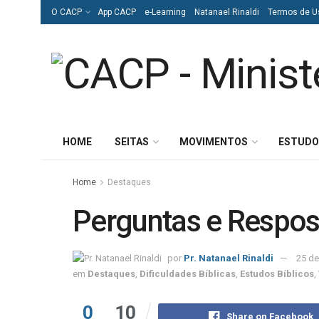
O CACP
App CACP
e-Learning
Natanael Rinaldi
Termos de U
HOME
SEITAS
MOVIMENTOS
ESTUDO
Home
Destaques
Perguntas e Respos
por
Pr. Natanael Rinaldi
25 d
em
Destaques
,
Dificuldades Bíblicas
,
Estudos Bíblicos
,
0
10
Share on Facebook