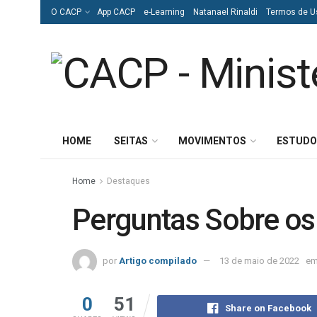
O CACP
App CACP
e-Learning
Natanael Rinaldi
Termos de U
HOME
SEITAS
MOVIMENTOS
ESTUDO
Home
Destaques
Perguntas Sobre os
por
Artigo compilado
13 de maio de 2022
e
0
51
Share on Facebook