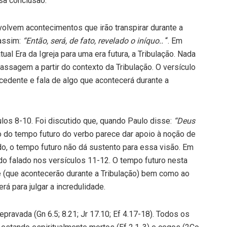
sa conclusão.
volvem acontecimentos que irão transpirar durante a
 assim:
“Então, será, de fato, revelado o iníquo..
“. Em
ual Era da Igreja para uma era futura, a Tribulação. Nada
assagem a partir do contexto da Tribulação. O versículo
cedente e fala de algo que acontecerá durante a
ulos 8-10. Foi discutido que, quando Paulo disse:
“Deus
 do tempo fu­turo do verbo parece dar apoio à noção de
do, o tempo futuro não dá sustento para essa visão. Em
do falado nos versículos 11-12. O tempo futuro nesta
 (que acontecerão durante a Tribulação) bem como ao
rá para julgar a incredulidade.
­pravada (Gn 6.5; 8.21; Jr 17.10; Ef 4.17-18). Todos os