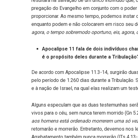
resultará na salvação de um único indivíduo que, 
pregação do Evangelho em conjunto com o poder
proporcionar. Ao mesmo tempo, po­demos instar 
enquanto podem e não colocarem em risco seu des
agora, o tempo sobremodo oportuno, eis, agora, o
Apocalipse 11 fala de dois indivíduos c
é o propósito deles durante a Tribulação
De acordo com Apocalipse 11.3-14, surgirão dua
pelo período de 1.260 dias durante a Tribulação. 
e à nação de Israel, na qual elas realizam um te
Alguns especulam que as duas testemunhas serã
vivos para o céu, sem nunca terem morrido (Gn 5.
aos homens está ordenado morrerem uma só vez, v
retornarão e morrerão. Entretanto, devemos nos 
Arrebatamento também nunca morrerão (lTs 4.13-