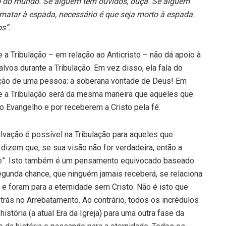
o do mundo. Se al­guém tem ouvidos, ouça. Se alguém
m matar à espada, necessário é que seja morto à espada.
s”.
e a Tribulação – em relação ao Anticristo – não dá apoio à
vos durante a Tribulação. Em vez disso, ela fala do
ação de uma pes­soa: a soberana vontade de Deus! Em
nte a Tribulação será da mesma maneira que aqueles que
o Evangelho e por recebe­rem a Cristo pela fé.
vação é possível na Tribulação para aqueles que
 dizem que, se sua visão não for verdadeira, então a
nce”. Isto também é um pensamento equivocado baseado
gunda chance, que ninguém jamais receberá, se relaciona
 e foram para a eternidade sem Cristo. Não é isto que
rás no Arrebatamento. Ao contrário, to­dos os incrédulos
tória (a atual Era da Igreja) para uma outra fase da