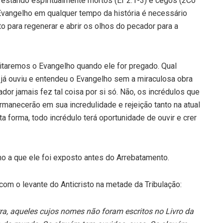
 estan­do espiritualmente mortos (Ef 2.1-3) e cegos (2Co
o Evangelho em qualquer tempo da história é necessário
to para regenerar e abrir os olhos do pecador para a
itare­mos o Evangelho quando ele for pregado. Qual
já ouviu e enten­deu o Evangelho sem a miraculosa obra
or jamais fez tal coisa por si só. Não, os incrédulos que
manecerão em sua incredulidade e rejeição tanto na atual
ta forma, todo incrédulo terá oportu­nidade de ouvir e crer
 a que ele foi exposto antes do Arrebatamento.
om o levante do Anticristo na metade da Tribulação:
ra, aqueles cujos nomes não foram escritos no Livro da