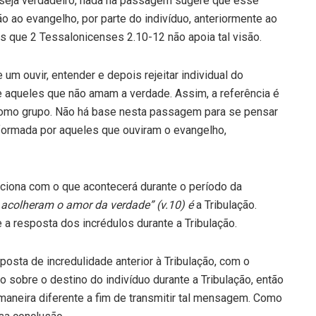
 seja verdadeiro, nada na passagem sugere que esse
o ao evangelho, por parte do indivíduo, an­teriormente ao
 que 2 Tessalonicenses 2.10-12 não apoia tal visão.
um ouvir, entender e depois rejeitar individual do
e aqueles que não amam a verdade. Assim, a referência é
 como grupo. Não há base nesta passagem para se pensar
 formada por aqueles que ouviram o evangelho,
ciona com o que acontecerá durante o período da
 aco­lheram o amor da verdade” (v.10) é
a Tribulação.
a resposta dos in­crédulos durante a Tribulação.
osta de incredulidade anterior à Tribulação, com o
 sobre o desti­no do indivíduo durante a Tribulação, então
maneira diferente a fim de transmitir tal mensagem. Como