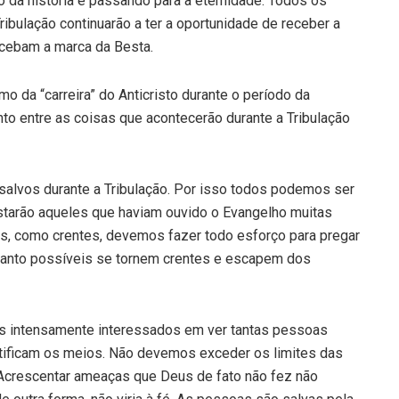
ndo da história e passando para a eternidade. Todos os
ribulação continu­arão a ter a oportunidade de receber a
ecebam a marca da Besta.
da “carreira” do Anticristo durante o período da
to entre as coisas que acontecerão durante a Tribulação
sal­vos durante a Tribulação. Por isso todos podemos ser
starão aqueles que haviam ouvido o Evangelho muitas
s, como cren­tes, devemos fazer todo esforço para pregar
uanto possíveis se tor­nem crentes e escapem dos
 intensamente interessados em ver tantas pessoas
justificam os meios. Não devemos exceder os limites das
Acrescentar ame­aças que Deus de fato não fez não