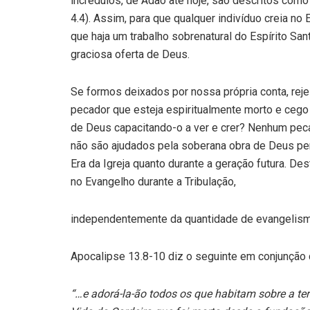
incrédulos, de Adão até hoje, são descritos como
4.4). Assim, para que qualquer indivíduo creia n
que haja um trabalho sobrenatural do Espírito San
graciosa oferta de Deus.
Se formos deixados por nossa própria conta, reje
pecador que esteja espiritualmente morto e cego 
de Deus capacitando-o a ver e crer? Nenhum pecad
não são ajudados pela so­berana obra de Deus per
Era da Igreja quanto durante a geração futura. Des
no Evangelho durante a Tribulação,
independentemente da quantidade de evangelismo
Apocalipse 13.8-10 diz o seguinte em conjunção c
“…e adorá-la-ão todos os que habitam sobre a ter