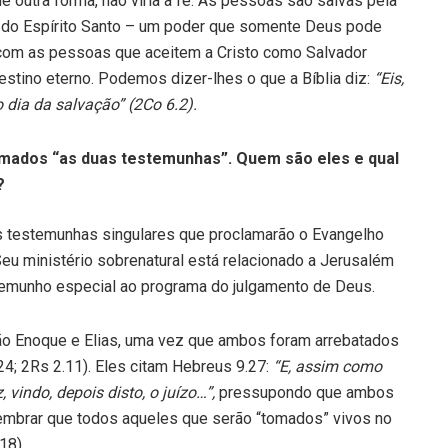
de outra forma, não viria à fé. As pessoas são salvas pela
 do Espírito Santo – um poder que somente Deus pode
com as pessoas que aceitem a Cristo como Salvador
tino eterno. Podemos dizer-lhes o que a Bíblia diz:
“Eis,
 dia da salvação” (2Co 6.2).
hamados “as duas testemunhas”. Quem são eles e qual
?
s testemunhas singulares que proclamarão o Evangelho
Seu ministério sobrenatural está relacionado a Jerusalém
stemunho es­pecial ao programa do julgamento de Deus.
o Enoque e Elias, uma vez que ambos foram arrebatados
24; 2Rs 2.11). Eles citam Hebreus 9.27:
“E, assim como
indo, depois disto, o juízo…”,
pressupondo que ambos
lembrar que todos aqueles que serão “tomados” vivos no
18).