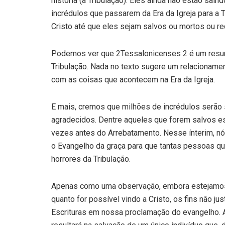
história (a Tribulação). Eles ainda não estão sai
incrédulos que passarem da Era da Igreja para a T
Cristo até que eles sejam salvos ou mortos ou r
Podemos ver que 2Tessalonicenses 2 é um resumo 
Tribulação. Nada no texto sugere um relacionamen
com as coisas que acontecem na Era da Igreja.
E mais, cremos que milhões de incrédulos serão 
agradecidos. Dentre aqueles que forem salvos e
vezes antes do Arrebatamento. Nesse ínterim, nó
o Evangelho da graça para que tantas pessoas q
horrores da Tribulação.
Apenas como uma observação, embora estejamos
quan­to for possível vindo a Cristo, os fins não 
Escrituras em nossa proclamação do evangelho. 