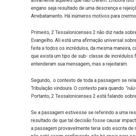
ativamente aqueles que não crerem. Embora isto
engano seja resultado de uma descren­ça e rejeiçã
Arrebatamento. Há inúmeros motivos para crermos
Primeiro, 2 Tessalonicenses 2 não diz nada sobre 
Evangelho. Ali está uma afirmação universal sobr
feita a todos os incrédulos, da mesma maneira,
que exista um tipo de sub- classe de incrédulos
entenderam sua mensagem, mas a rejeitaram.
Segundo, o contexto de toda a passagem se re­la
Tribulação vindoura. O contexto para quando
“não
Portanto, 2 Tessalonicenses 2 está falando sobre 
Se a passagem estivesse se referindo a uma resp
resultado de que tal decisão fosse causar impacto
a passagem provavelmente teria sido escrita de 