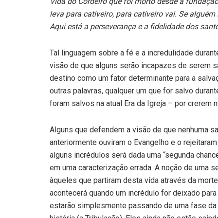
Vida do Cordeiro que foi morto desde a fundaçã
leva para cativeiro, para cativeiro vai. Se algué
Aqui está a perseverança e a fidelidade dos santo
Tal linguagem sobre a fé e a incredulidade durant
visão de que alguns serão incapazes de serem sal
destino como um fator determinante para a salv
outras palavras, qualquer um que for salvo dura
foram salvos na atual Era da Igreja – por crerem n
Alguns que defendem a visão de que nenhuma sal­
anterior­mente ouviram o Evangelho e o rejeitaram
alguns incrédu­los será dada uma “segunda cha
em uma caracterização errada. A noção de uma se
àqueles que partiram des­ta vida através da morte
acontecerá quando um incrédulo for deixado para t
estarão simplesmente passando de uma fase da his