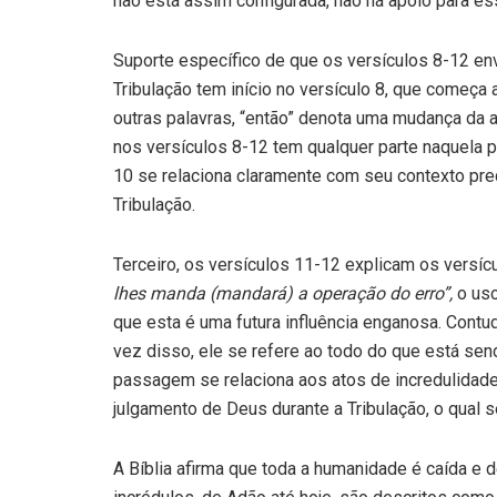
não está assim configurada, não há apoio para es
Suporte específico de que os versículos 8-12 en­
Tribulação tem início no versículo 8, que começa
outras pala­vras, “então” denota uma mudança da at
nos versículos 8-12 tem qualquer parte naquela p
10 se relaciona cla­ramente com seu contexto pre
Tribulação.
Terceiro, os versículos 11-12 explicam os versíc
lhes manda (mandará) a operação do erro”,
o uso
que esta é uma futura influência enganosa. Contu
vez disso, ele se refere ao todo do que está sen
passagem se relaciona aos atos de incredulidade
julgamento de Deus durante a Tribulação, o qual se
A Bíblia afirma que toda a humanidade é caída e de