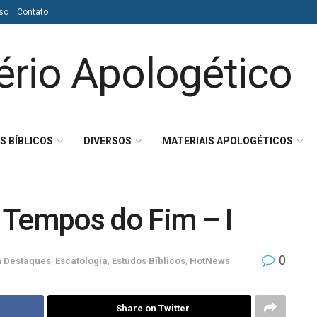
so
Contato
S BÍBLICOS
DIVERSOS
MATERIAIS APOLOGÉTICOS
 Tempos do Fim – I
0
m
Destaques
,
Escatologia
,
Estudos Bíblicos
,
HotNews
Share on Twitter