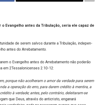
r o Evangelho antes da Tribulação, seria ele capaz de
tunidade de serem salvos durante a Tribulação, indepen­
ho an­tes do Arrebatamento.
ta­rem o Evangelho antes do Arrebatamento não poderão
ica em 2Tessalonicenses 2.10-12:
cem, porque não acolheram o amor da verdade para serem
anda a operação do erro, para darem crédito à mentira, a
édito à verdade; antes, pelo contrário, deleitaram-se
am que Deus, atra­vés do anticristo, enganará