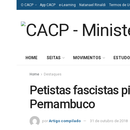
O CACP
App CACP
e-Learning
Natanael Rinaldi
Termos de U
HOME
SEITAS
MOVIMENTOS
ESTUDO
Home
Destaques
Petistas fascistas 
Pernambuco
por
Artigo compilado
31 de outubro de 2018