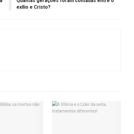
á
Quantas gerações foram contadas entre o
exílio e Cristo?