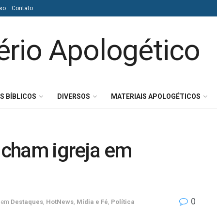
so
Contato
S BÍBLICOS
DIVERSOS
MATERIAIS APOLOGÉTICOS
picham igreja em
0
em
Destaques
,
HotNews
,
Mídia e Fé
,
Política