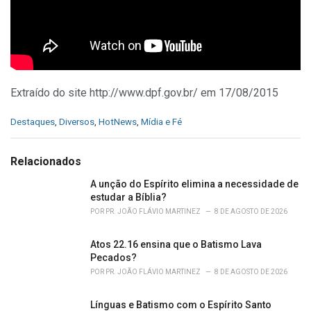
Extraído do site http://www.dpf.gov.br/ em 17/08/2015
C
Destaques
,
Diversos
,
HotNews
,
Mídia e Fé
a
t
e
Relacionados
g
o
A unção do Espírito elimina a necessidade de
r
estudar a Bíblia?
i
POR
PR. JOÃO FLÁVIO MARTINEZ
8 DE AGOSTO DE 2026
e
s
Atos 22.16 ensina que o Batismo Lava
:
Pecados?
POR
PR. JOÃO FLÁVIO MARTINEZ
8 DE AGOSTO DE 2026
Línguas e Batismo com o Espírito Santo