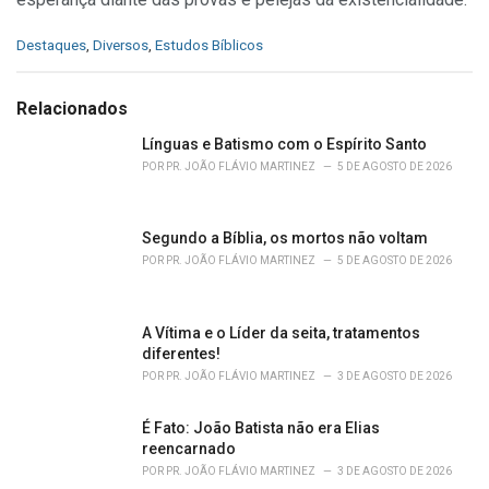
C
Destaques
,
Diversos
,
Estudos Bíblicos
a
t
e
Relacionados
g
o
Línguas e Batismo com o Espírito Santo
r
POR
PR. JOÃO FLÁVIO MARTINEZ
5 DE AGOSTO DE 2026
i
e
s
Segundo a Bíblia, os mortos não voltam
:
POR
PR. JOÃO FLÁVIO MARTINEZ
5 DE AGOSTO DE 2026
A Vítima e o Líder da seita, tratamentos
diferentes!
POR
PR. JOÃO FLÁVIO MARTINEZ
3 DE AGOSTO DE 2026
É Fato: João Batista não era Elias
reencarnado
POR
PR. JOÃO FLÁVIO MARTINEZ
3 DE AGOSTO DE 2026