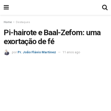
Home
Destaques
Pi-hairote e Baal-Zefom: uma
exortação de fé
por
Pr. João Flávio Martinez
11 anos ago