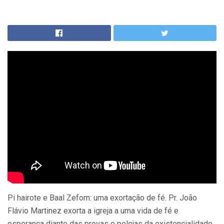
Pi hairote e Baal Zefom: uma exortação de fé. Pr. João
Flávio Martinez exorta a igreja a uma vida de fé e
esperança diante das provas e pelejas da existencialidade.