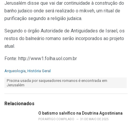
Jerusalém disse que vai dar continuidade à construção do
banho judaico onde será realizado o mikveh, um ritual de
purificação segundo a religião judaica.
Segundo o órgão Autoridade de Antiguidades de Israel, os
restos do balneário romano serão incorporados ao projeto
atual.
Fonte: http://www1.folha.uol.com.br
C
Arqueologia
,
História Geral
a
T
Piscina usada por saqueadores romanos é encontrada em
t
a
Jerusalém
e
g
g
s
o
:
r
Relacionados
i
e
O batismo salvífico na Doutrina Agostiniana
s
POR
ARTIGO COMPILADO
31 DE MAIO DE 2025
: