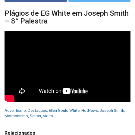
Plágios de EG White em Joseph Smith
– 8° Palestra
C
Adventismo
,
Destaques
,
Ellen Gould White
,
HotNews
,
Joseph Smith
,
a
Mormonismo
,
Seitas
,
Video
t
e
g
Relacionados