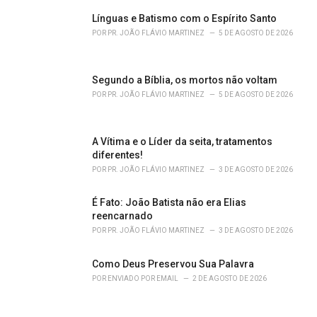
o
r
Línguas e Batismo com o Espírito Santo
i
POR
PR. JOÃO FLÁVIO MARTINEZ
5 DE AGOSTO DE 2026
e
s
:
Segundo a Bíblia, os mortos não voltam
POR
PR. JOÃO FLÁVIO MARTINEZ
5 DE AGOSTO DE 2026
A Vítima e o Líder da seita, tratamentos
diferentes!
POR
PR. JOÃO FLÁVIO MARTINEZ
3 DE AGOSTO DE 2026
É Fato: João Batista não era Elias
reencarnado
POR
PR. JOÃO FLÁVIO MARTINEZ
3 DE AGOSTO DE 2026
Como Deus Preservou Sua Palavra
POR
ENVIADO POR EMAIL
2 DE AGOSTO DE 2026