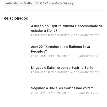
T
entra Magno Malta
PLC 122: Sai Marta Suplicy
t
a
e
g
g
s
o
Relacionados
:
r
i
A unção do Espírito elimina a necessidade de
e
estudar a Bíblia?
s
POR
PR. JOÃO FLÁVIO MARTINEZ
8 DE AGOSTO DE 2026
:
Atos 22.16 ensina que o Batismo Lava
Pecados?
POR
PR. JOÃO FLÁVIO MARTINEZ
8 DE AGOSTO DE 2026
Línguas e Batismo com o Espírito Santo
POR
PR. JOÃO FLÁVIO MARTINEZ
5 DE AGOSTO DE 2026
Segundo a Bíblia, os mortos não voltam
POR
PR. JOÃO FLÁVIO MARTINEZ
5 DE AGOSTO DE 2026