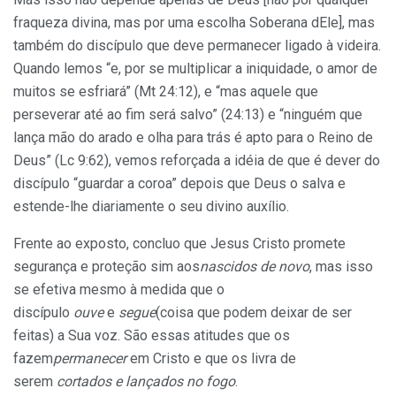
fraqueza divina, mas por uma escolha Soberana dEle], mas
também do discípulo que deve permanecer ligado à videira.
Quando lemos “e, por se multiplicar a iniquidade, o amor de
muitos se esfriará” (Mt 24:12), e “mas aquele que
perseverar até ao fim será salvo” (24:13) e “ninguém que
lança mão do arado e olha para trás é apto para o Reino de
Deus” (Lc 9:62), vemos reforçada a idéia de que é dever do
discípulo “guardar a coroa” depois que Deus o salva e
estende-lhe diariamente o seu divino auxílio.
Frente ao exposto, concluo que Jesus Cristo promete
segurança e proteção sim aos
nascidos de novo
, mas isso
se efetiva mesmo à medida que o
discípulo
ouve
e
segue
(coisa que podem deixar de ser
feitas) a Sua voz. São essas atitudes que os
fazem
permanecer
em Cristo e que os livra de
serem
cortados e lançados no fogo
.