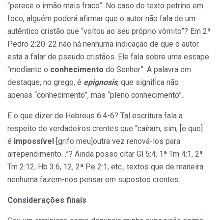
“perece o irmão mais fraco”. No caso do texto petrino em
foco, alguém poderá afirmar que o autor não fala de um
autêntico cristão que “voltou ao seu próprio vômito”? Em 2ª
Pedro 2:20-22 não há nenhuma indicação de que o autor
está a falar de pseudo cristãos. Ele fala sobre uma escape
“mediante o
conhecimento
do Senhor”. A palavra em
destaque, no grego, é
epignosis
, que significa não
apenas
“conhecimento”, mas “pleno conhecimento”.
E o que dizer de Hebreus 6:4-6? Tal escritura fala a
respeito de verdadeiros crentes que “caíram, sim, [e que]
é
impossível
[grifo meu]outra vez renová-los para
arrependimento…”? Ainda posso citar Gl 5:4, 1ª Tm 4:1, 2ª
Tm 2:12, Hb 3:6, 12, 2ª Pe 2:1, etc., textos que de maneira
nenhuma fazem-nos pensar em supostos crentes.
Considerações finais