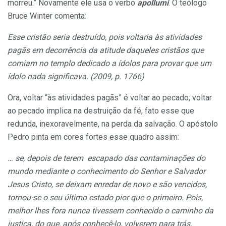
morreu.” Novamente ele usa o verbo
apollumi
. O teólogo
Bruce Winter comenta:
Esse cristão seria destruído, pois voltaria às atividades
pagãs em decorrência da atitude daqueles cristãos que
comiam no templo dedicado a ídolos para provar que um
ídolo nada significava. (2009, p. 1766)
Ora, voltar “às atividades pagãs” é voltar ao pecado; voltar
ao pecado implica na destruição da fé, fato esse que
redunda, inexoravelmente, na perda da salvação. O apóstolo
Pedro pinta em cores fortes esse quadro assim:
… se, depois de terem escapado das contaminações do
mundo mediante o conhecimento do Senhor e Salvador
Jesus Cristo, se deixam enredar de novo e são vencidos,
tornou-se o seu último estado pior que o primeiro. Pois,
melhor lhes fora nunca tivessem conhecido o caminho da
justiça, do que, após conhecê-lo, volverem para trás,