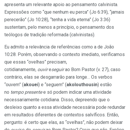
apresenta um relevante apoio ao pensamento calvinista.
Expressões como “que nenhum eu perca” (Jo 6:39), “jamais
perecerão” (Jo 10:28), “tenha a vida eterna” (Jo 3:36)
sustentam, pelo menos a princípio, o pensamento dos
teólogos de tradição reformada (calvinistas).
Eu admito a relevância de referências como a de João
10:28. Porém, observando o contexto imediato, verificamos
que essas “ovelhas” precisam,
cotidianamente,
ouvir
e
seguir
ao Bom Pastor (v. 27), caso
contrário, elas se desgarrarão para longe… Os verbos
“ouvem” (
akouei
) e “seguem” (
akolouthousin
) estão
no
tempo
presente
e só podem indicar uma atividade
necessariamente cotidiana. Disso, depreendo que o
desleixo quanto a essa atividade necessária pode redundar
em resultados diferentes de contextos salvíficos. Então,
pergunto: é certo que elas, as “ovelhas”, não podem deixar
de
ouvir
e de
seguir
ao Bom Pastor? Creio que não. Explico.