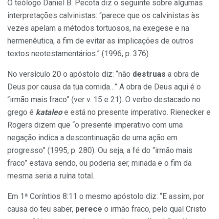
O teólogo Daniel B. Pecota diz o seguinte sobre algumas
interpretações calvinistas: “parece que os calvinistas às
vezes apelam a métodos tortuosos, na exegese e na
hermenêutica, a fim de evitar as implicações de outros
textos neotestamentários.” (1996, p. 376)
No versículo 20 o apóstolo diz: “não
destruas
a obra de
Deus por causa da tua comida…” A obra de Deus aqui é o
“irmão mais fraco” (ver v. 15 e 21). O verbo destacado no
grego é
kataleo
e está no presente imperativo. Rienecker e
Rogers dizem que “o presente imperativo com uma
negação indica a descontinuação de uma ação em
progresso” (1995, p. 280). Ou seja, a fé do “irmão mais
fraco” estava sendo, ou poderia ser, minada e o fim da
mesma seria a ruína total.
Em 1ª Coríntios 8:11 o mesmo apóstolo diz: “E assim, por
causa do teu saber,
perece
o irmão fraco, pelo qual Cristo