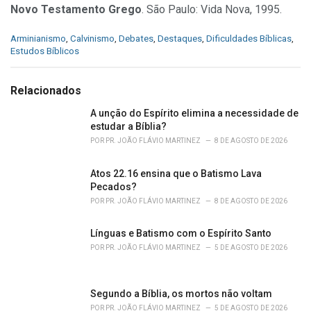
Novo Testamento Grego
. São Paulo: Vida Nova, 1995.
C
Arminianismo
,
Calvinismo
,
Debates
,
Destaques
,
Dificuldades Bíblicas
,
a
Estudos Bíblicos
t
e
g
Relacionados
o
r
A unção do Espírito elimina a necessidade de
i
estudar a Bíblia?
e
POR
PR. JOÃO FLÁVIO MARTINEZ
8 DE AGOSTO DE 2026
s
:
Atos 22.16 ensina que o Batismo Lava
Pecados?
POR
PR. JOÃO FLÁVIO MARTINEZ
8 DE AGOSTO DE 2026
Línguas e Batismo com o Espírito Santo
POR
PR. JOÃO FLÁVIO MARTINEZ
5 DE AGOSTO DE 2026
Segundo a Bíblia, os mortos não voltam
POR
PR. JOÃO FLÁVIO MARTINEZ
5 DE AGOSTO DE 2026