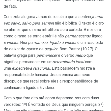
de fato.
Com esta alegoria Jesus deixa claro que a sentença
uma
vez salvo, salvo para sempre
não é bíblica. O texto é claro
ao afirmar que o ramo infrutífero será cortado. A maneira
como o ramo se torna estéril é não
permanecendo
ligado
à
videira
. Não
permanecer ligado à videira
é um resultado
de deixar de
ouvir
e de
seguir
o Bom Pastor (10:27). O
palavra grega para
permanecer
é o verbo
meno
que
significa permanecer
em um
determinado local
com
uma
expectativa relacional
. Esta passagem mostra a
responsabilidade humana. Jesus ensina aos seus
discípulos que recai sobre eles a responsabilidade de
continuarem ligados à videira.
Com o que fora dito até agora deparamo-nos com duas
verdades: 1ª) É vontade de Deus que ninguém pereça; 2ª)
Mas isso não depende apenas de Deus [não por qualquer