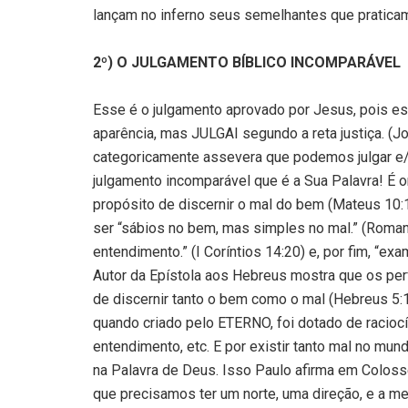
lançam no inferno seus semelhantes que praticam
2º) O JULGAMENTO BÍBLICO INCOMPARÁVEL
Esse é o julgamento aprovado por Jesus, pois es
aparência, mas JULGAI segundo a reta justiça. (Jo
categoricamente assevera que podemos julgar e/
julgamento incomparável que é a Sua Palavra! É
propósito de discernir o mal do bem (Mateus 10:
ser “sábios no bem, mas simples no mal.” (Romano
entendimento.” (I Coríntios 14:20) e, por fim, “ex
Autor da Epístola aos Hebreus mostra que os perf
de discernir tanto o bem como o mal (Hebreus 5:
quando criado pelo ETERNO, foi dotado de raciocí
entendimento, etc. E por existir tanto mal no m
na Palavra de Deus. Isso Paulo afirma em Colosse
que precisamos ter um norte, uma direção, e a me