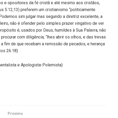
ios e opositores da fé cristã e até mesmo aos cristãos,
us 5:12,13) preferem um cristianismo “politicamente
odemos sim julgar mas segundo a diretriz excelente, a
ileiro, não é ofender pelo simples prazer vingativo de ver
ropósito é, usados por Deus, humildes à Sua Palavra, não
 procurar com diligência, “lhes abrir os olhos, e das trevas
s; a fim de que recebam a remissão de pecados, e herança
tos 26:18).
entalista e Apologista-Polemista)
Próximo