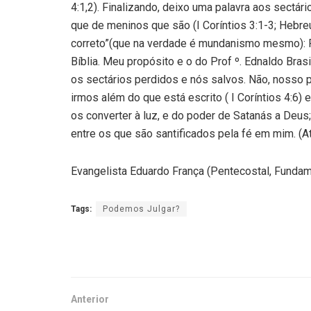
4:1,2). Finalizando, deixo uma palavra aos sectár
que de meninos que são (I Coríntios 3:1-3; Hebre
correto”(que na verdade é mundanismo mesmo): P
Bíblia. Meu propósito e o do Prof º. Ednaldo Bras
os sectários perdidos e nós salvos. Não, nosso p
irmos além do que está escrito ( I Coríntios 4:6) e
os converter à luz, e do poder de Satanás a Deu
entre os que são santificados pela fé em mim. (A
Evangelista Eduardo França (Pentecostal, Fundam
Tags:
Podemos Julgar?
Anterior