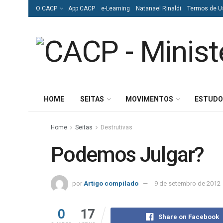
O CACP
App CACP
e-Learning
Natanael Rinaldi
Termos de U
HOME
SEITAS
MOVIMENTOS
ESTUDO
Home
Seitas
Destrutivas
Podemos Julgar?
por
Artigo compilado
9 de setembro de 2012
0
17
Share on Facebook