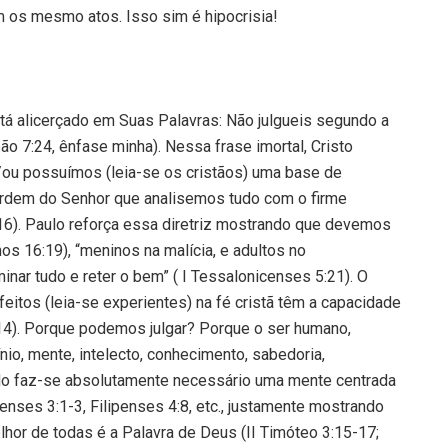
 os mesmo atos. Isso sim é hipocrisia!
tá alicerçado em Suas Palavras: Não julgueis segundo a
ão 7:24, ênfase minha). Nessa frase imortal, Cristo
ou possuímos (leia-se os cristãos) uma base de
 ordem do Senhor que analisemos tudo com o firme
16). Paulo reforça essa diretriz mostrando que devemos
s 16:19), “meninos na malícia, e adultos no
aminar tudo e reter o bem” ( I Tessalonicenses 5:21). O
eitos (leia-se experientes) na fé cristã têm a capacidade
14). Porque podemos julgar? Porque o ser humano,
nio, mente, intelecto, conhecimento, sabedoria,
undo faz-se absolutamente necessário uma mente centrada
nses 3:1-3, Filipenses 4:8, etc., justamente mostrando
lhor de todas é a Palavra de Deus (II Timóteo 3:15-17;