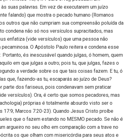
 às suas palavras. Em vez de executarem um juízo
mente falando) que mostra o pecado humano (Romanos
 os outros que não cumpriam sua compreensão poluída da
isto condena não só nos versículos supracitados, mas
s enfatiza (vide versículos) que uma pessoa não
a pecaminosa. O Apóstolo Paulo reitera e condena esse
 Portanto, és inescusável quando julgas, ó homem, quem
uilo em que julgas a outro; pois tu, que julgas, fazes o
undo a verdade sobre os que tais coisas fazem. E tu, ó
das que, fazendo-as tu, escaparás ao juízo de Deus?
 parte dos fariseus, pois condenavam sem praticar
ide versículos). Ora, é certo que somos pecadores, mas
chologia) próprias é totalmente absurdo visto ser o
s 17:9; Marcos 7:20-23). Quando Jesus Cristo proíbe
queles que o fazem estando no MESMO pecado. Se não é
r um argueiro no seu olho em comparação com a trave no
crita os que olham com misericórdia para seus atos e