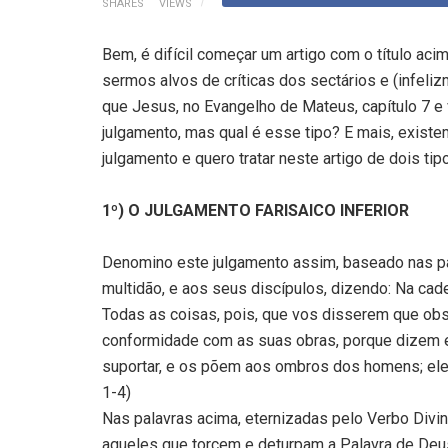
SHARES
VIEWS
Bem, é difícil começar um artigo com o título acim
sermos alvos de críticas dos sectários e (infel
que Jesus, no Evangelho de Mateus, capítulo 7 e 
julgamento, mas qual é esse tipo? E mais, existe
julgamento e quero tratar neste artigo de dois tip
1º) O JULGAMENTO FARISAICO INFERIOR
Denomino este julgamento assim, baseado nas pal
multidão, e aos seus discípulos, dizendo: Na ca
Todas as coisas, pois, que vos disserem que obs
conformidade com as suas obras, porque dizem e
suportar, e os põem aos ombros dos homens; el
1-4)
Nas palavras acima, eternizadas pelo Verbo Divin
aqueles que torcem e deturpam a Palavra de Deus