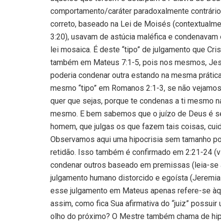
comportamento/caráter paradoxalmente contrário
correto, baseado na Lei de Moisés (contextual
3:20), usavam de astúcia maléfica e condenavam
lei mosaica. É deste “tipo” de julgamento que Cr
também em Mateus 7:1-5, pois nos mesmos, Jesu
poderia condenar outra estando na mesma prátic
mesmo “tipo” em Romanos 2:1-3, se não vejamos:
quer que sejas, porque te condenas a ti mesmo naq
mesmo. E bem sabemos que o juízo de Deus é seg
homem, que julgas os que fazem tais coisas, cui
Observamos aqui uma hipocrisia sem tamanho por
retidão. Isso também é confirmado em 2:21-24 (v
condenar outros baseado em premissas (leia-se a
julgamento humano distorcido e egoísta (Jeremia
esse julgamento em Mateus apenas refere-se à
assim, como fica Sua afirmativa do “juiz” possui
olho do próximo? O Mestre também chama de hipó