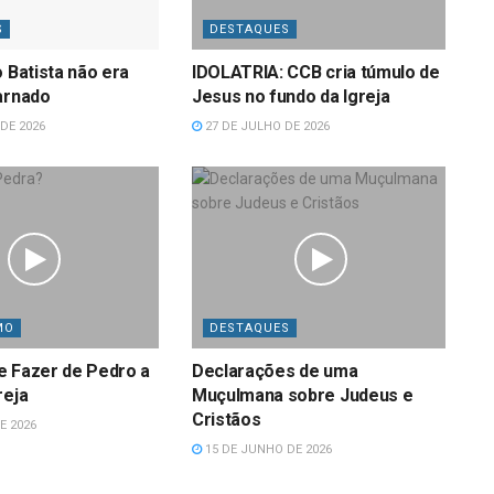
S
DESTAQUES
o Batista não era
IDOLATRIA: CCB cria túmulo de
arnado
Jesus no fundo da Igreja
DE 2026
27 DE JULHO DE 2026
MO
DESTAQUES
e Fazer de Pedro a
Declarações de uma
reja
Muçulmana sobre Judeus e
Cristãos
E 2026
15 DE JUNHO DE 2026