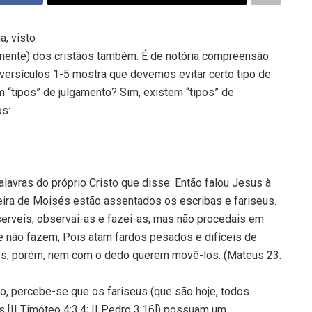
a, visto
izmente) dos cristãos também. É de notória compreensão
versículos 1-5 mostra que devemos evitar certo tipo de
m “tipos” de julgamento? Sim, existem “tipos” de
os:
avras do próprio Cristo que disse: Então falou Jesus à
deira de Moisés estão assentados os escribas e fariseus.
erveis, observai-as e fazei-as; mas não procedais em
 não fazem; Pois atam fardos pesados e difíceis de
es, porém, nem com o dedo querem movê-los. (Mateus 23:
o, percebe-se que os fariseus (que são hoje, todos
 [II Timóteo 4:3,4; II Pedro 3:16]) possuam um