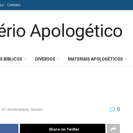
so
Contato
S BÍBLICOS
DIVERSOS
MATERIAIS APOLOGÉTICOS
0
em
Destrutivas
,
Seitas
Share on Twitter