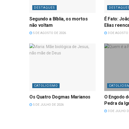
DESTAQUES
DESTAQUE
Segundo a Bíblia, os mortos
É Fato: Joã
não voltam
Elias reenc
5 DE AGOSTO DE 2026
3 DE AGOSTO 
CATOLICISMO
CATOLICIS
Os Quatro Dogmas Marianos
O Engodo d
Pedra da Ig
5 DE JULHO DE 2026
3 DE JULHO D