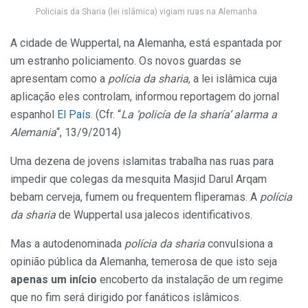
Policiais da Sharia (lei islâmica) vigiam ruas na Alemanha.
A cidade de Wuppertal, na Alemanha, está espantada por
um estranho policiamento. Os novos guardas se
apresentam como a
polícia da sharia
, a lei islâmica cuja
aplicação eles controlam, informou reportagem do jornal
espanhol
El País
. (Cfr. “
La ‘policía de la sharía’ alarma a
Alemania
“, 13/9/2014)
Uma dezena de jovens islamitas trabalha nas ruas para
impedir que colegas da mesquita Masjid Darul Arqam
bebam cerveja, fumem ou frequentem fliperamas. A
polícia
da sharia
de Wuppertal usa jalecos identificativos.
Mas a autodenominada
polícia da sharia
convulsiona a
opinião pública da Alemanha, temerosa de que isto seja
apenas um início
encoberto da instalação de um regime
que no fim será dirigido por fanáticos islâmicos.