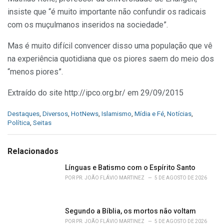
insiste que “é muito importante não confundir os radicais
com os muçulmanos inseridos na sociedade”.
Mas é muito difícil convencer disso uma população que vê
na experiência quotidiana que os piores saem do meio dos
“menos piores”.
Extraído do site http://ipco.org.br/ em 29/09/2015
C
Destaques
,
Diversos
,
HotNews
,
Islamismo
,
Mídia e Fé
,
Notícias
,
a
Política
,
Seitas
t
e
g
Relacionados
o
r
Línguas e Batismo com o Espírito Santo
i
POR
PR. JOÃO FLÁVIO MARTINEZ
5 DE AGOSTO DE 2026
e
s
:
Segundo a Bíblia, os mortos não voltam
POR
PR. JOÃO FLÁVIO MARTINEZ
5 DE AGOSTO DE 2026