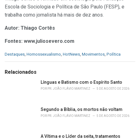
Escola de Sociologia e Política de São Paulo (FESP), e
trabalha como jornalista há mais de dez anos.
Autor: Thiago Cortês
Fontes: www.juliosevero.com
C
Destaques
,
Homossexualismo
,
HotNews
,
Movimentos
,
Política
a
t
e
Relacionados
g
o
Línguas e Batismo com o Espírito Santo
r
POR
PR. JOÃO FLÁVIO MARTINEZ
5 DE AGOSTO DE 2026
i
e
s
Segundo a Bíblia, os mortos não voltam
:
POR
PR. JOÃO FLÁVIO MARTINEZ
5 DE AGOSTO DE 2026
A Vítima e o Líder da seita, tratamentos