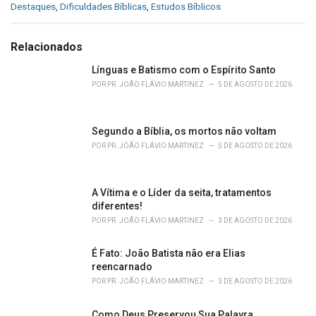
C
Destaques
,
Dificuldades Bíblicas
,
Estudos Bíblicos
a
t
e
Relacionados
g
o
Línguas e Batismo com o Espírito Santo
r
POR
PR. JOÃO FLÁVIO MARTINEZ
5 DE AGOSTO DE 2026
i
e
s
Segundo a Bíblia, os mortos não voltam
:
POR
PR. JOÃO FLÁVIO MARTINEZ
5 DE AGOSTO DE 2026
A Vítima e o Líder da seita, tratamentos
diferentes!
POR
PR. JOÃO FLÁVIO MARTINEZ
3 DE AGOSTO DE 2026
É Fato: João Batista não era Elias
reencarnado
POR
PR. JOÃO FLÁVIO MARTINEZ
3 DE AGOSTO DE 2026
Como Deus Preservou Sua Palavra