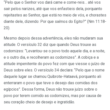
“Pelo que o Senhor vos dará carne e come-reis… até vos
sair pelos narizes, até que vos enfastieis dela, porquanto
rejeitastes ao Senhor, que está no meio de vós, e chorastes
diante dele, dizendo: Por que saímos do Egito?” (Nm 11:18-
20).
Mesmo depois dessa advertência, eles não mudaram sua
atitude. O versículo 32 diz que quando Deus trouxe as
codornizes: “Levantou-se o povo todo aquele dia, e a noite,
e o outro dia, e recolheram as codornizes”. A cobiça e a
atitude impenitente do povo fez com que viesse o juízo de
Deus sobre eles. O versículo 34 declara: “Pelo que o nome
daquele lugar se chamou Quibrote-Hataavá, porquanto ali
enterraram o povo que teve o desejo das comidas dos
egípcios”. Dessa forma, Deus não trouxe juízo sobre o
povo por terem comido as codornizes, mas por causa de
seu coração cheio de desejo e ingratidão.