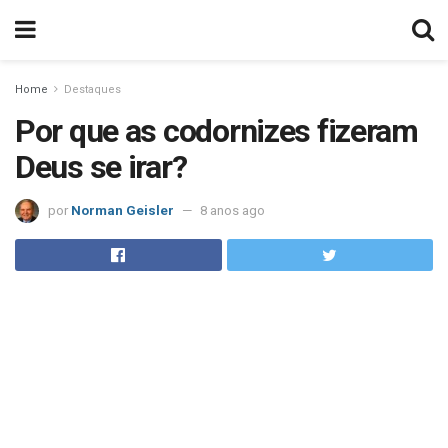
Home
Destaques
Por que as codornizes fizeram
Deus se irar?
por
Norman Geisler
8 anos ago