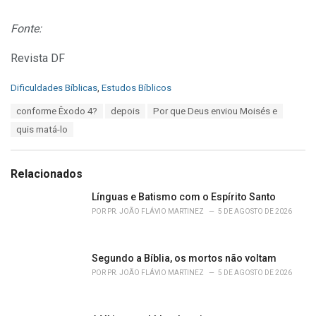
Fonte:
Revista DF
C
Dificuldades Bíblicas
,
Estudos Bíblicos
a
T
conforme Êxodo 4?
depois
Por que Deus enviou Moisés e
t
a
e
quis matá-lo
g
g
s
o
:
r
Relacionados
i
e
Línguas e Batismo com o Espírito Santo
s
POR
PR. JOÃO FLÁVIO MARTINEZ
5 DE AGOSTO DE 2026
:
Segundo a Bíblia, os mortos não voltam
POR
PR. JOÃO FLÁVIO MARTINEZ
5 DE AGOSTO DE 2026