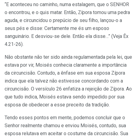
“E aconteceu no caminho, numa estalagem, que o SENHOR
o encontrou, e o quis matar. Então, Zípora tomou uma pedra
aguda, e circuncidou o prepúcio de seu filho, lançou-o a
seus pés e disse: Certamente me és um esposo
sanguinário. E desviou-se dele. Então ela disse…” (Veja Êx
4.21-26).
Não obstante não ter sido ainda regulamentada pela lei, que
estava por vir, Moisés conhecia claramente a importância
da circuncisão. Contudo, a ênfase em sua esposa Zípora
indica que ela talvez não estivesse concordando com a
circuncisão. O versículo 26 enfatiza a rejeição de Zípora. Ao
que tudo indica, Moisés estava sendo impedido por sua
esposa de obedecer a esse preceito da tradição.
Tendo esses pontos em mente, podemos concluir que o
Senhor realmente chamou e enviou Moisés, contudo, sua
esposa relutava em aceitar o costume da circuncisão. Sua