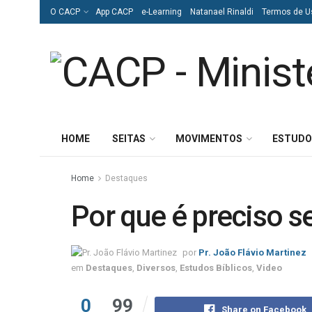
O CACP
App CACP
e-Learning
Natanael Rinaldi
Termos de U
HOME
SEITAS
MOVIMENTOS
ESTUDO
Home
Destaques
Por que é preciso se
por
Pr. João Flávio Martinez
em
Destaques
,
Diversos
,
Estudos Bíblicos
,
Video
0
99
Share on Facebook