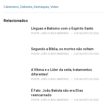
C
Calvinismo
,
Debates
,
Destaques
,
Video
a
t
e
Relacionados
g
o
Línguas e Batismo com o Espírito Santo
r
POR
PR. JOÃO FLÁVIO MARTINEZ
5 DE AGOSTO DE 2026
i
e
s
Segundo a Bíblia, os mortos não voltam
:
POR
PR. JOÃO FLÁVIO MARTINEZ
5 DE AGOSTO DE 2026
A Vítima e o Líder da seita, tratamentos
diferentes!
POR
PR. JOÃO FLÁVIO MARTINEZ
3 DE AGOSTO DE 2026
É Fato: João Batista não era Elias
reencarnado
POR
PR. JOÃO FLÁVIO MARTINEZ
3 DE AGOSTO DE 2026