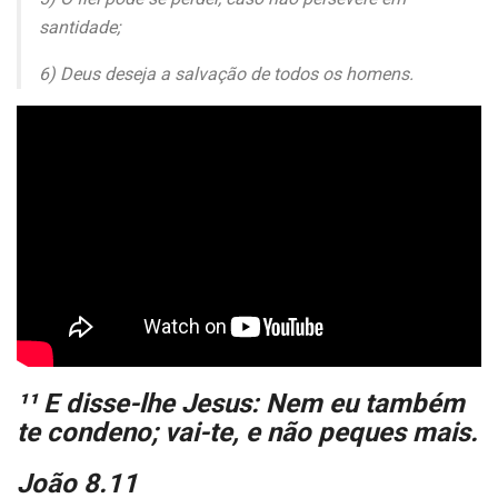
santidade;
6) Deus deseja a salvação de todos os homens.
¹¹ E disse-lhe Jesus: Nem eu também
te condeno; vai-te, e não peques mais.
João 8.11