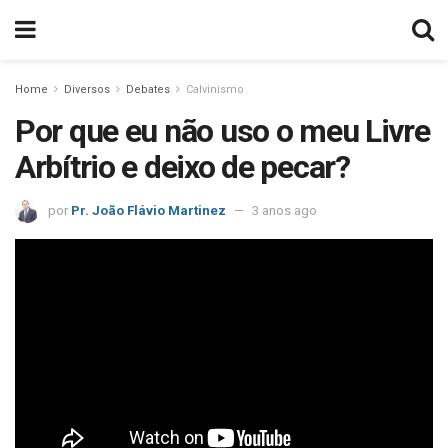
Home
Diversos
Debates
Calvinismo
Por que eu não uso o meu Livre
Arbítrio e deixo de pecar?
por
Pr. João Flávio Martinez
3 anos ago