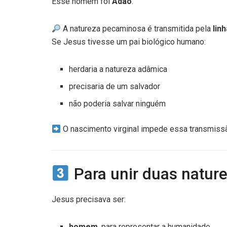
Esse homem foi
Adão
.
A natureza pecaminosa é transmitida pela
lin
Se Jesus tivesse um pai biológico humano:
herdaria a natureza adâmica
precisaria de um salvador
não poderia salvar ninguém
O nascimento virginal impede essa transmiss
Para unir duas natur
Jesus precisava ser:
homem
, para representar a humanidade