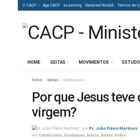
O CACP
App CACP
e-Learning
Natanael Rinaldi
Termos de U
HOME
SEITAS
MOVIMENTOS
ESTUDO
Home
Seitas
Catolicismo
Por que Jesus teve
virgem?
por
Pr. João Flávio Martinez
em
Catolicismo
,
Destaques
,
Maria
,
Seitas
,
Video