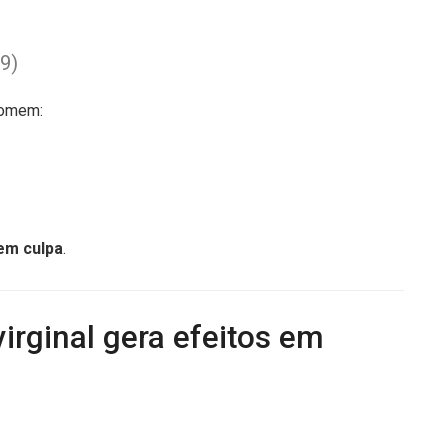
9)
homem:
em culpa
.
rginal gera efeitos em