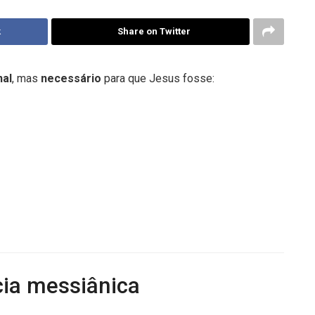
k
Share on Twitter
nal
, mas
necessário
para que Jesus fosse:
cia messiânica