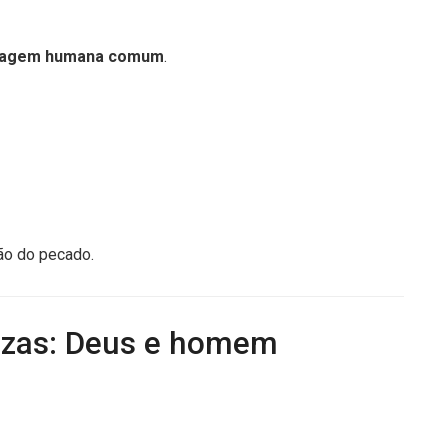
hagem humana comum
.
ão do pecado.
ezas: Deus e homem