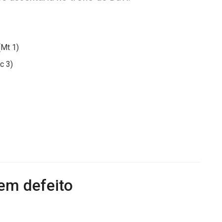
Mt 1)
c 3)
em defeito