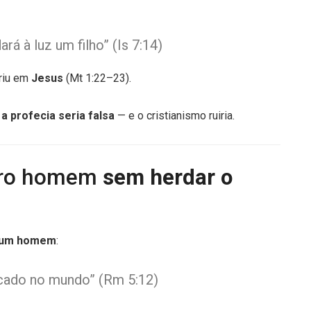
rá à luz um filho” (Is 7:14)
riu em
Jesus
(Mt 1:22–23).
,
a profecia seria falsa
— e o cristianismo ruiria.
eiro homem
sem herdar o
 um homem
:
cado no mundo” (Rm 5:12)