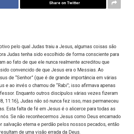
Share on Twitter
ivo pelo qual Judas traiu a Jesus, algumas coisas são
ora Judas tenha sido escolhido de forma consciente para
am ao fato de que ele nunca realmente acreditou que
 sido convencido de que Jesus era o Messias. Ao
sus de “Senhor” (que é de grande importância em várias
sus e ao invés o chamou de “Rabi”; isso afirmava apenas
essor. Enquanto outros discípulos várias vezes fizeram
68, 11:16), Judas não só nunca fez isso, mas permaneceu
as. Esta falta de fé em Jesus é o alicerce para todas as
a nós. Se não reconhecermos Jesus como Deus encarnado
er salvação eterna e perdão pelos nossos pecados, então
resultam de uma visão errada da Deus.