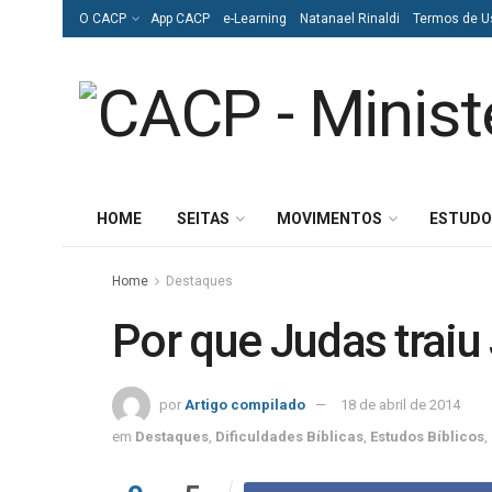
O CACP
App CACP
e-Learning
Natanael Rinaldi
Termos de U
HOME
SEITAS
MOVIMENTOS
ESTUDO
Home
Destaques
Por que Judas traiu
por
Artigo compilado
18 de abril de 2014
em
Destaques
,
Dificuldades Bíblicas
,
Estudos Bíblicos
,