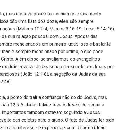
sto, mas ele teve pouco ou nenhum relacionamento
cos dão uma lista dos doze, eles são sempre
ções (Mateus 10:2-4, Marcos 3:16-19, Lucas 6:14-16).
e da sua relação pessoal com Jesus. Apesar das
empre mencionados em primeiro lugar; isso é bastante
Judas é sempre mencionado por último, o que pode
 Cristo. Além disso, ao avaliarmos os evangelhos,
re os dois envolve Judas sendo censurado por Jesus por
ananciosos (João 12:1-8), a negação de Judas de sua
2:48).
ia, a ponto de trair a confiança não só de Jesus, mas
ão 12:5-6. Judas talvez teve o desejo de seguir a
s importantes também estavam seguindo a Jesus;
oveito das coletas para o grupo. O fato de Judas ter sido
car o seu interesse e experiência com dinheiro (João