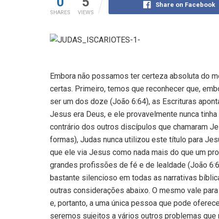
0
5
Share on Facebook
SHARES
VIEWS
Embora não possamos ter certeza absoluta do mot
certas. Primeiro, temos que reconhecer que, emb
ser um dos doze (João 6:64), as Escrituras apont
Jesus era Deus, e ele provavelmente nunca tinha
contrário dos outros discípulos que chamaram Je
formas), Judas nunca utilizou este título para Je
que ele via Jesus como nada mais do que um prof
grandes profissões de fé e de lealdade (João 6:
bastante silencioso em todas as narrativas bíblic
outras considerações abaixo. O mesmo vale par
e, portanto, a uma única pessoa que pode oferec
seremos sujeitos a vários outros problemas que 