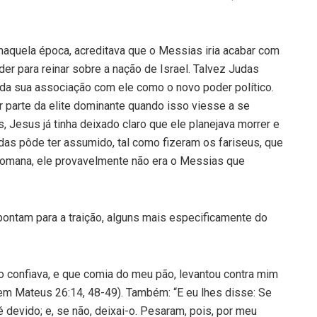
aquela época, acreditava que o Messias iria acabar com
r para reinar sobre a nação de Israel. Talvez Judas
 da sua associação com ele como o novo poder político.
 parte da elite dominante quando isso viesse a se
, Jesus já tinha deixado claro que ele planejava morrer e
udas pôde ter assumido, tal como fizeram os fariseus, que
romana, ele provavelmente não era o Messias que
ontam para a traição, alguns mais especificamente do
o confiava, e que comia do meu pão, levantou contra mim
 em Mateus 26:14, 48-49). Também: “E eu lhes disse: Se
devido; e, se não, deixai-o. Pesaram, pois, por meu