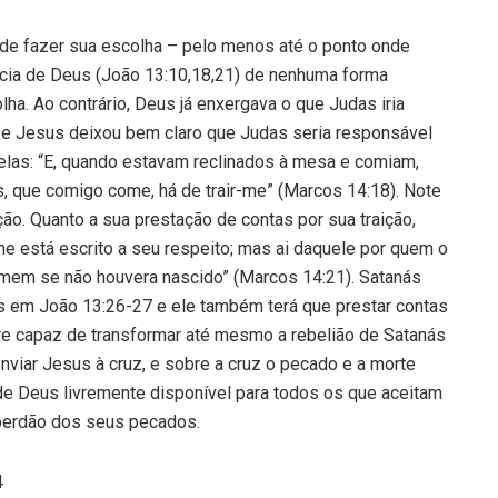
de fazer sua escolha – pelo menos até o ponto onde
ência de Deus (João 13:10,18,21) de nenhuma forma
lha. Ao contrário, Deus já enxergava o que Judas iria
 e Jesus deixou bem claro que Judas seria responsável
 elas: “E, quando estavam reclinados à mesa e comiam,
 que comigo come, há de trair-me” (Marcos 14:18). Note
ão. Quanto a sua prestação de contas por sua traição,
e está escrito a seu respeito; mas ai daquele por quem o
omem se não houvera nascido” (Marcos 14:21). Satanás
 em João 13:26-27 e ele também terá que prestar contas
re capaz de transformar até mesmo a rebelião de Satanás
nviar Jesus à cruz, e sobre a cruz o pecado e a morte
 de Deus livremente disponível para todos os que aceitam
perdão dos seus pecados.
4