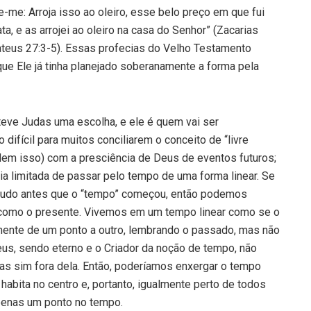
se-me: Arroja isso ao oleiro, esse belo preço em que fui
ta, e as arrojei ao oleiro na casa do Senhor” (Zacarias
ateus 27:3-5). Essas profecias do Velho Testamento
que Ele já tinha planejado soberanamente a forma pela
teve Judas uma escolha, e ele é quem vai ser
 difícil para muitos conciliarem o conceito de “livre
dem isso) com a presciência de Deus de eventos futuros;
a limitada de passar pelo tempo de uma forma linear. Se
 tudo antes que o “tempo” começou, então podemos
omo o presente. Vivemos em um tempo linear como se o
ente de um ponto a outro, lembrando o passado, mas não
eus, sendo eterno e o Criador da noção de tempo, não
 mas sim fora dela. Então, poderíamos enxergar o tempo
habita no centro e, portanto, igualmente perto de todos
apenas um ponto no tempo.