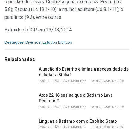
o perdão de Jesus. Confira alguns exemplos: Pedro (Lc
5.8); Zaqueu (Lc 19.1-10); a mulher adúltera (Jo 8.1-11); o
paralítico (9.2), entre outras.
Extraído do ICP em 13/08/2014
C
Destaques
,
Diversos
,
Estudos Bíblicos
a
t
e
Relacionados
g
o
A unção do Espírito elimina a necessidade de
r
estudar a Bíblia?
i
POR
PR. JOÃO FLÁVIO MARTINEZ
8 DE AGOSTO DE 2026
e
s
Atos 22.16 ensina que o Batismo Lava
:
Pecados?
POR
PR. JOÃO FLÁVIO MARTINEZ
8 DE AGOSTO DE 2026
Línguas e Batismo com o Espírito Santo
POR
PR. JOÃO FLÁVIO MARTINEZ
5 DE AGOSTO DE 2026