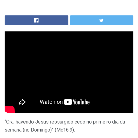
“Ora, havendo Jesus ressurgido cedo no primeiro dia da
semana (no Domingo)” (Mc16.9).