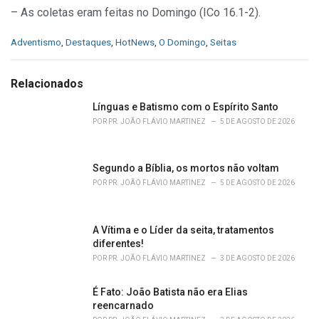
– As coletas eram feitas no Domingo (ICo 16.1-2).
C
Adventismo
,
Destaques
,
HotNews
,
O Domingo
,
Seitas
a
t
e
Relacionados
g
o
Línguas e Batismo com o Espírito Santo
r
POR
PR. JOÃO FLÁVIO MARTINEZ
5 DE AGOSTO DE 2026
i
e
s
Segundo a Bíblia, os mortos não voltam
:
POR
PR. JOÃO FLÁVIO MARTINEZ
5 DE AGOSTO DE 2026
A Vítima e o Líder da seita, tratamentos
diferentes!
POR
PR. JOÃO FLÁVIO MARTINEZ
3 DE AGOSTO DE 2026
É Fato: João Batista não era Elias
reencarnado