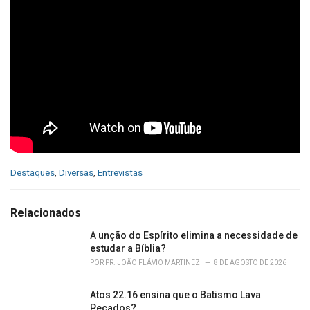
C
Destaques
,
Diversas
,
Entrevistas
a
t
e
Relacionados
g
o
A unção do Espírito elimina a necessidade de
r
estudar a Bíblia?
i
POR
PR. JOÃO FLÁVIO MARTINEZ
8 DE AGOSTO DE 2026
e
s
Atos 22.16 ensina que o Batismo Lava
:
Pecados?