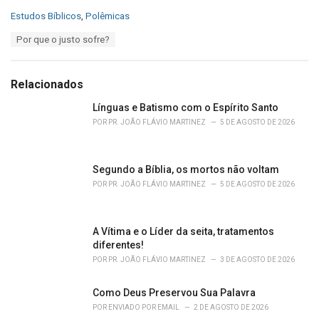
C
Estudos Bíblicos
,
Polêmicas
a
T
Por que o justo sofre?
t
a
e
g
g
s
o
Relacionados
:
r
i
Línguas e Batismo com o Espírito Santo
e
POR
PR. JOÃO FLÁVIO MARTINEZ
5 DE AGOSTO DE 2026
s
:
Segundo a Bíblia, os mortos não voltam
POR
PR. JOÃO FLÁVIO MARTINEZ
5 DE AGOSTO DE 2026
A Vítima e o Líder da seita, tratamentos
diferentes!
POR
PR. JOÃO FLÁVIO MARTINEZ
3 DE AGOSTO DE 2026
Como Deus Preservou Sua Palavra
POR
ENVIADO POR EMAIL
2 DE AGOSTO DE 2026